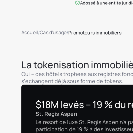
Adossé à une entité juridi
Accueil
Cas d'usage
/
/
Promoteurs immobiliers
La tokenisation immobiliè
Oui – des hôtels trophées aux registres fon
s'échangent déjà sous forme de tokens.
$18M levés – 19 % du r
St. Regis Aspen
Le resort de luxe St. Regis Aspen n'a p
participation de 19 % à des investisseu