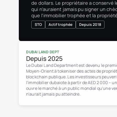
de dollars. Le propriétaire a conservé l
qui n'auraient jamais pu signer un ch
que l'immobilier trophée et la proprié
STO
Actif trophée
Depuis 2018
DUBAI LAND DEPT
Depuis 2025
Le Dubai Land Department est devenu le premie
Moyen-Orient à tokeniser des actes de proprié
blockchain publique. Les investisseurs peuven
l'immobilier dubaiote à partir de AED 2 000 – u
ouvre le marché à un public mondial qu'une ven
n'aurait jamais pu atteindre.