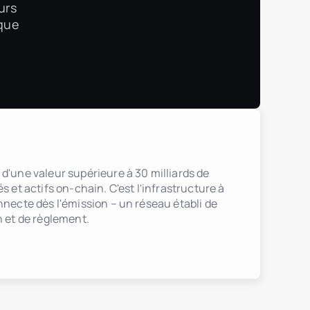
urs
ique
 d'une valeur supérieure à 30 milliards de
s et actifs on-chain. C'est l'infrastructure à
nnecte dès l'émission – un réseau établi de
n et de règlement.