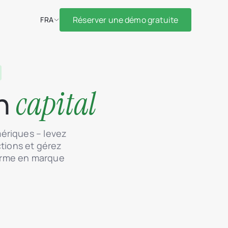
Réserver une démo gratuite
FRA
capital
en
ériques – levez
tions et gérez
forme en marque