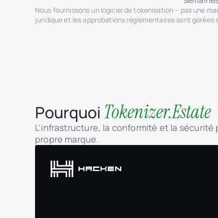
semaines
Nous fournissons un logiciel de tokenisation – pas une m
juridique et les approbations réglementaires sont gérées 
Tokenizer.Estate
Pourquoi
L'infrastructure, la conformité et la sécurit
propre marque.