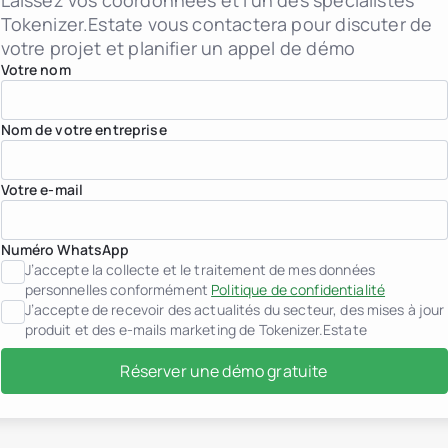
Laissez vos coordonnées et l’un des spécialistes
jurisdiction.countryNam
Tokenizer.Estate vous contactera pour discuter de
Croatie
jurisdiction.countryNam
votre projet et planifier un appel de démo
France
Votre nom
Géorgie
Allemagne
Grèce
Nom de votre entreprise
Indonésie
Italie
Luxembourg
jurisdiction.countryNam
Votre e-mail
Monténégro
Pays-Bas
jurisdiction.countryNam
Numéro WhatsApp
Portugal
J’accepte la collecte et le traitement de mes données
Arabie saoudite
personnelles conformément
Politique de confidentialité
Serbie
J’accepte de recevoir des actualités du secteur, des mises à jour
Espagne
produit et des e-mails marketing de Tokenizer.Estate
Suisse
Thaïlande
Émirats arabes unis
Réserver une démo gratuite
Vietnam
Monde entier
Cas d'usage
Comment fonctionne la t