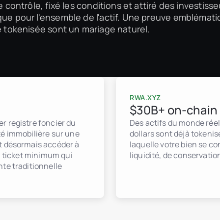
e contrôle, fixé les conditions et attiré des investisse
èque pour l'ensemble de l'actif. Une preuve emblémat
té tokenisée sont un mariage naturel.
RWA.XYZ
$30B+ on-chain
r registre foncier du
Des actifs du monde réel
té immobilière sur une
dollars sont déjà tokenisé
t désormais accéder à
laquelle votre bien se co
n ticket minimum qui
liquidité, de conservatio
te traditionnelle