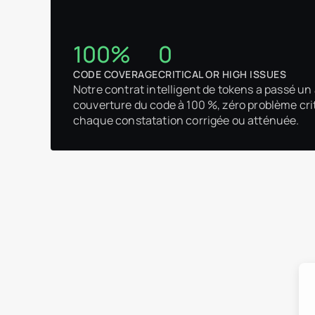
100%
0
CODE COVERAGE
CRITICAL OR HIGH ISSUES
Notre contrat intelligent de tokens a passé u
couverture du code à 100 %, zéro problème cri
chaque constatation corrigée ou atténuée.