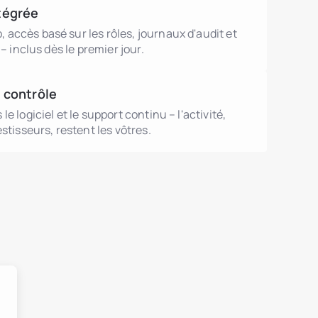
tégrée
accès basé sur les rôles, journaux d'audit et
 – inclus dès le premier jour.
 contrôle
e logiciel et le support continu – l'activité,
stisseurs, restent les vôtres.
utions.debtTokens.title
utions.agentsBrokers.title
mmobilier
utions.nonRealEstateAssets.title
trimoine
es.argentina
s.brazil