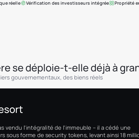
que réelle
Vérification des investisseurs intégrée
Propriété 
re se déploie-t-elle déjà à gra
ciers gouvernementaux, des biens réels
esort
as vendu l'intégralité de l'immeuble – il a cédé une
rs sous forme de security tokens, levant ainsi 18 milli