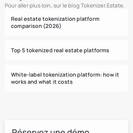
Pour aller plus loin, sur le blog Tokenizer.Estate.
Contrôle d’accès basé sur les rôles (RBAC)
Support MFA pour l’accès administrateur
Real estate tokenization platform
Tableau de bord d’activité en temps réel
comparison (2026)
(utilisateurs, ventes, tokens)
Transferts de tokens déclenchés par l’admin
Système de tickets sécurisé avec centre d’aide
Top 5 tokenized real estate platforms
Interface de chat admin pour les tickets avec
les investisseurs
Gestion du statut des tickets : En cours
White-label tokenization platform: how it
d’examen / Résolu
works and what it costs
Pièces jointes dans le dialogue utilisateur-
admin
Réservez une démo