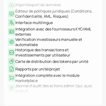
Serbie
Confidentialité, AML, Risques)
Espagne
Interface multilingue
Suisse
Thaïlande
Intégration avec des fournisseurs KYC/AML
Émirats arabes unis
externes
Vietnam
Vérification investisseurs manuelle et
Monde entier
Cas d'usage
automatisée
Comment fonctionne la t
Historique des transactions et
Plateforme Tokenizer.Est
investissements par utilisateur
À propos de nous
Carte de distribution des tokens par unité
Tarifs
Contact
Rapports par unité/projet
Intégration complète avec le module
marketplace
Journal d’audit des actions admin (qui, quoi,
quand)
Journalisation système basée sur l’IP
(authentification, actions, échecs)
Filtres et export des logs
Support des transactions multisig