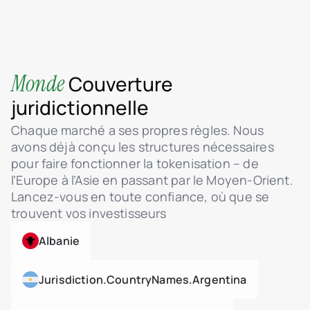
Intégration HSM via AWS KMS
Logs WORM : stockage immuable et non
supprimable
Contrôle d’accès basé sur les rôles (RBAC)
Monde
Couverture
Support MFA pour l’accès administrateur
juridictionnelle
Tableau de bord d’activité en temps réel
(utilisateurs, ventes, tokens)
Chaque marché a ses propres règles. Nous
Transferts de tokens déclenchés par l’admin
avons déjà conçu les structures nécessaires
Système de tickets sécurisé avec centre d’aide
pour faire fonctionner la tokenisation – de
l’Europe à l’Asie en passant par le Moyen-Orient.
Interface de chat admin pour les tickets avec
les investisseurs
Lancez-vous en toute confiance, où que se
Gestion du statut des tickets : En cours
trouvent vos investisseurs
d’examen / Résolu
Albanie
Pièces jointes dans le dialogue utilisateur-
admin
Tokenisation d’actifs immobiliers
Jurisdiction.countryNames.argentina
Support du standard ERC-3643 (security
token)