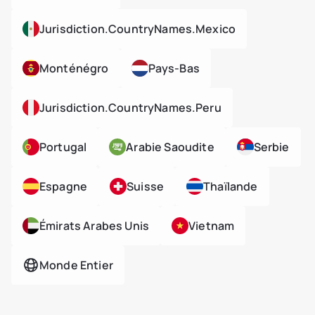
Jurisdiction.countryNames.mexico
Monténégro
Pays-Bas
Jurisdiction.countryNames.peru
Portugal
Arabie Saoudite
Serbie
Espagne
Suisse
Thaïlande
Émirats Arabes Unis
Vietnam
Monde Entier