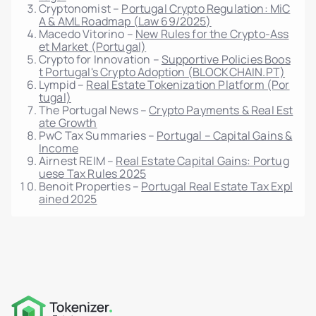
Cryptonomist –
Portugal Crypto Regulation: MiC
A & AML Roadmap (Law 69/2025)
Macedo Vitorino –
New Rules for the Crypto-Ass
et Market (Portugal)
Crypto for Innovation –
Supportive Policies Boos
t Portugal's Crypto Adoption (BLOCKCHAIN.PT)
Lympid –
Real Estate Tokenization Platform (Por
tugal)
The Portugal News –
Crypto Payments & Real Est
ate Growth
PwC Tax Summaries –
Portugal – Capital Gains &
Income
Airnest REIM –
Real Estate Capital Gains: Portug
uese Tax Rules 2025
Benoit Properties –
Portugal Real Estate Tax Expl
ained 2025