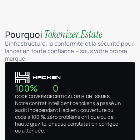
Tokenizer.Estate
Pourquoi
L'infrastructure, la conformité et la sécurité pour
lancer en toute confiance – sous votre propre
marque.
100%
0
CODE COVERAGE
CRITICAL OR HIGH ISSUES
Notre contrat intelligent de tokens a passé un
audit indépendant Hacken : couverture du
code à 100 %, zéro problème critique ou de
haute gravité, chaque constatation corrigée
ou atténuée.