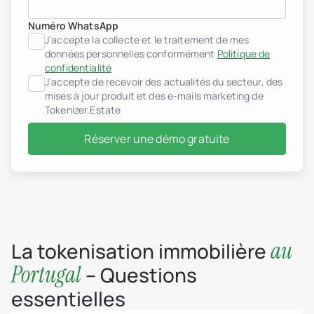
Numéro WhatsApp
J’accepte la collecte et le traitement de mes
données personnelles conformément
Politique de
Promoteurs immobiliers
confidentialité
header.subNavigation.sol
J’accepte de recevoir des actualités du secteur, des
header.subNavigation.sol
mises à jour produit et des e-mails marketing de
Fonds d’investissement i
header.subNavigation.sol
Tokenizer.Estate
Sociétés immobilières
Institutions financières
Réserver une démo gratuite
Personnes à très haut pa
Albanie
jurisdiction.countryNam
jurisdiction.countryName
jurisdiction.countryNam
Croatie
jurisdiction.countryNam
France
au
La tokenisation immobilière
Géorgie
Allemagne
Portugal
– Questions
Grèce
Indonésie
essentielles
Italie
Luxembourg