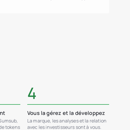
4
ent
Vous la gérez et la développez
 Sumsub,
La marque, les analyses et la relation
 de tokens
avec les investisseurs sont à vous.