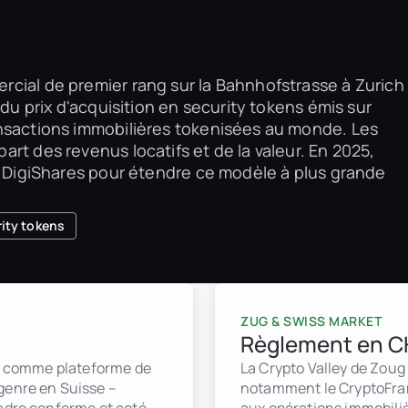
cial de premier rang sur la Bahnhofstrasse à Zurich
 du prix d'acquisition en security tokens émis sur
nsactions immobilières tokenisées au monde. Les
rt des revenus locatifs et de la valeur. En 2025,
me DigiShares pour étendre ce modèle à plus grande
ity tokens
ZUG & SWISS MARKET
Règlement en C
er comme plateforme de
La Crypto Valley de Zoug
genre en Suisse –
notamment le CryptoFran