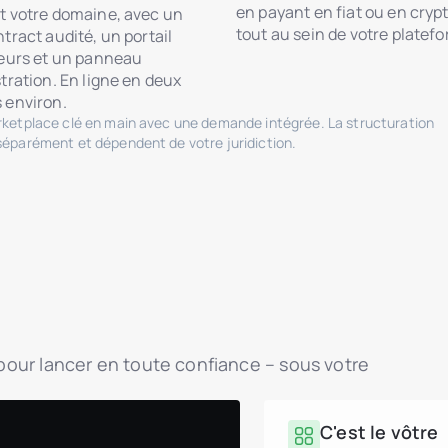
en payant en fiat ou en crypt
t votre domaine, avec un
tout au sein de votre platef
tract audité, un portail
seurs et un panneau
tration. En ligne en deux
 environ.
arketplace clé en main avec une demande intégrée. La structuration
séparément et dépendent de votre juridiction.
é pour lancer en toute confiance – sous votre
C'est le vôtre