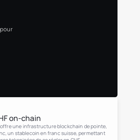
 pour
HF on-chain
 offre une infrastructure blockchain de pointe,
c, un stablecoin en franc suisse, permettant