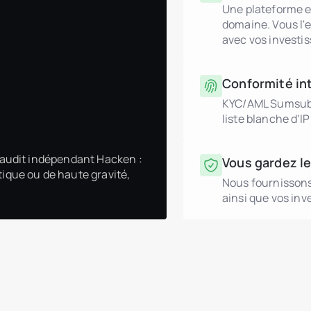
Une plateforme e
domaine. Vous l'e
avec vos investis
Conformité in
KYC/AML Sumsub, 
liste blanche d'IP
n audit indépendant Hacken :
Vous gardez le
tique ou de haute gravité,
Nous fournissons l
ainsi que vos inve
Promoteurs immobiliers
header.subNavigation.sol
header.subNavigation.sol
Fonds d’investissement i