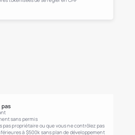
res tokenisées de se régler en CHF
 pas
ant
ment sans permis
es pas propriétaire ou que vous ne contrôlez pas
inférieures à $500k sans plan de développement