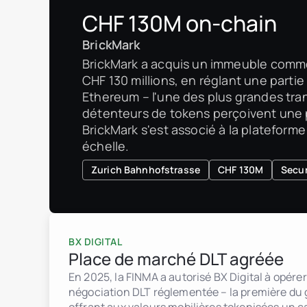
CHF 130M on-chain
BrickMark
BrickMark a acquis un immeuble commer
CHF 130 millions, en réglant une partie
Ethereum – l'une des plus grandes tra
détenteurs de tokens perçoivent une pa
BrickMark s'est associé à la platefor
échelle.
Zurich Bahnhofstrasse
CHF 130M
Secur
BX DIGITAL
Place de marché DLT agréée
En 2025, la FINMA a autorisé BX Digital à opér
négociation DLT réglementée – la première du 