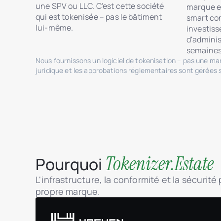
une SPV ou LLC. C'est cette société
marque e
qui est tokenisée – pas le bâtiment
smart con
lui-même.
investis
d'adminis
semaines
Nous fournissons un logiciel de tokenisation – pas une m
juridique et les approbations réglementaires sont gérées 
Tokenizer.Estate
Pourquoi
L'infrastructure, la conformité et la sécurit
propre marque.