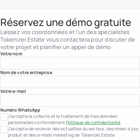
header.subNavigation.sol
Sociétés immobilières
Institutions financières
Personnes à très haut pa
Réservez une démo gratuite
Albanie
jurisdiction.countryNam
Laissez vos coordonnées et l’un des spécialistes
jurisdiction.countryName
Tokenizer.Estate vous contactera pour discuter de
jurisdiction.countryNam
votre projet et planifier un appel de démo
Croatie
jurisdiction.countryNam
Votre nom
France
Géorgie
Allemagne
Nom de votre entreprise
Grèce
Indonésie
Italie
Votre e-mail
Luxembourg
jurisdiction.countryNam
Monténégro
Pays-Bas
Numéro WhatsApp
jurisdiction.countryNam
J’accepte la collecte et le traitement de mes données
Portugal
personnelles conformément
Politique de confidentialité
Arabie saoudite
J’accepte de recevoir des actualités du secteur, des mises à jour
Serbie
produit et des e-mails marketing de Tokenizer.Estate
Espagne