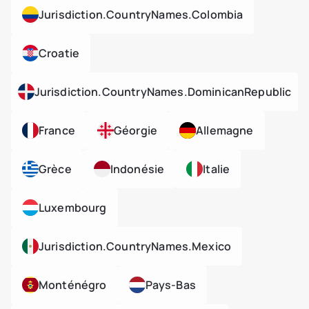
Jurisdiction.countryNames.colombia
Croatie
Jurisdiction.countryNames.dominicanRepublic
France
Géorgie
Allemagne
Grèce
Indonésie
Italie
Luxembourg
Jurisdiction.countryNames.mexico
Monténégro
Pays-Bas