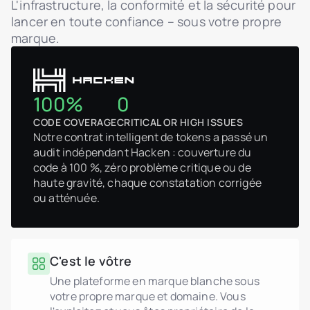
L'infrastructure, la conformité et la sécurité pour
lancer en toute confiance – sous votre propre
marque.
100%
0
CODE COVERAGE
CRITICAL OR HIGH ISSUES
Notre contrat intelligent de tokens a passé un
audit indépendant Hacken : couverture du
code à 100 %, zéro problème critique ou de
haute gravité, chaque constatation corrigée
ou atténuée.
C'est le vôtre
Une plateforme en marque blanche sous
votre propre marque et domaine. Vous