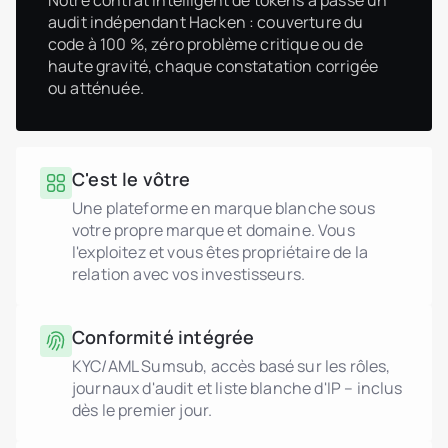
Notre contrat intelligent de tokens a passé un
audit indépendant Hacken : couverture du
code à 100 %, zéro problème critique ou de
haute gravité, chaque constatation corrigée
ou atténuée.
C'est le vôtre
Une plateforme en marque blanche sous
votre propre marque et domaine. Vous
l'exploitez et vous êtes propriétaire de la
relation avec vos investisseurs.
Conformité intégrée
KYC/AML Sumsub, accès basé sur les rôles,
journaux d'audit et liste blanche d'IP – inclus
dès le premier jour.