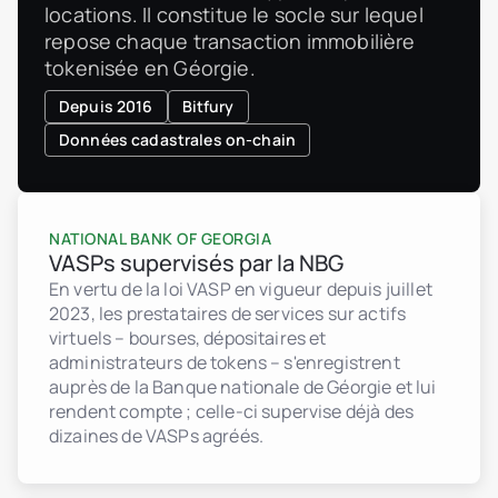
locations. Il constitue le socle sur lequel
repose chaque transaction immobilière
tokenisée en Géorgie.
Depuis 2016
Bitfury
Données cadastrales on-chain
NATIONAL BANK OF GEORGIA
VASPs supervisés par la NBG
En vertu de la loi VASP en vigueur depuis juillet
2023, les prestataires de services sur actifs
virtuels – bourses, dépositaires et
administrateurs de tokens – s'enregistrent
auprès de la Banque nationale de Géorgie et lui
rendent compte ; celle-ci supervise déjà des
dizaines de VASPs agréés.