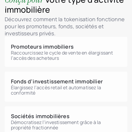
imposés à 5 %, et les plus-values
solides.
NBG supervise déjà des dizaines de VASP
tokenisation immobilière. Les tokens qualifiés
immobilière
cryptographiques des particuliers ne sont pas
agréés.
de titres financiers relèvent des règles des
imposées. La taxe foncière ne dépasse
marchés financiers ; la structure appropriée
Découvrez comment la tokenisation fonctionne
généralement pas 1 % de la valeur. Confirmez
dépend donc de l'offre envisagée – mieux
pour les promoteurs, fonds, sociétés et
le traitement fiscal d'un titre tokenisé auprès
vaut la confirmer auprès d'un conseil local.
investisseurs privés.
d'un conseiller fiscal géorgien.
Promoteurs immobiliers
Raccourcissez le cycle de vente en élargissant
l’accès des acheteurs
Fonds d’investissement immobilier
Élargissez l’accès retail et automatisez la
conformité
Sociétés immobilières
Démocratisez l’investissement grâce à la
propriété fractionnée