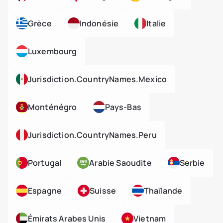
Grèce
Indonésie
Italie
Luxembourg
Jurisdiction.countryNames.mexico
Monténégro
Pays-Bas
Jurisdiction.countryNames.peru
Portugal
Arabie Saoudite
Serbie
Espagne
Suisse
Thaïlande
Émirats Arabes Unis
Vietnam