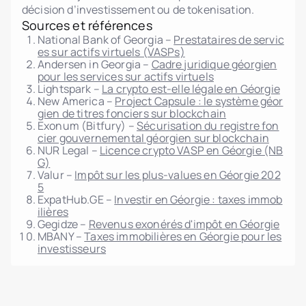
décision d’investissement ou de tokenisation.
Sources et références
National Bank of Georgia –
Prestataires de servic
es sur actifs virtuels (VASPs)
Andersen in Georgia –
Cadre juridique géorgien
pour les services sur actifs virtuels
Lightspark –
La crypto est-elle légale en Géorgie
New America –
Project Capsule : le système géor
gien de titres fonciers sur blockchain
Exonum (Bitfury) –
Sécurisation du registre fon
cier gouvernemental géorgien sur blockchain
NUR Legal –
Licence crypto VASP en Géorgie (NB
G)
Valur –
Impôt sur les plus-values en Géorgie 202
5
ExpatHub.GE –
Investir en Géorgie : taxes immob
ilières
Gegidze –
Revenus exonérés d'impôt en Géorgie
MBANY –
Taxes immobilières en Géorgie pour les
investisseurs