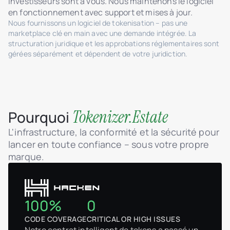
investisseurs sont à vous. Nous maintenons le logiciel
en fonctionnement avec support et mises à jour.
Nous fournissons un logiciel de tokenisation – pas une
marketplace clé en main avec une demande intégrée. La
structuration juridique et les approbations réglementaires sont
gérées séparément et dépendent de votre juridiction.
Tokenizer.Estate
Pourquoi
L'infrastructure, la conformité et la sécurité pour
lancer en toute confiance – sous votre propre
marque.
100%
0
CODE COVERAGE
CRITICAL OR HIGH ISSUES