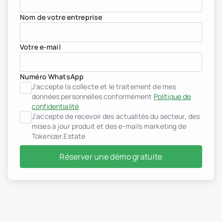
Nom de votre entreprise
Votre e-mail
Promoteurs immobiliers
header.subNavigation.sol
header.subNavigation.sol
Numéro WhatsApp
Fonds d’investissement i
J’accepte la collecte et le traitement de mes
header.subNavigation.sol
données personnelles conformément
Politique de
Sociétés immobilières
confidentialité
Institutions financières
J’accepte de recevoir des actualités du secteur, des
Personnes à très haut pa
mises à jour produit et des e-mails marketing de
Albanie
Tokenizer.Estate
jurisdiction.countryNam
jurisdiction.countryName
jurisdiction.countryNam
Réserver une démo gratuite
Croatie
jurisdiction.countryNam
France
Géorgie
Allemagne
Grèce
Indonésie