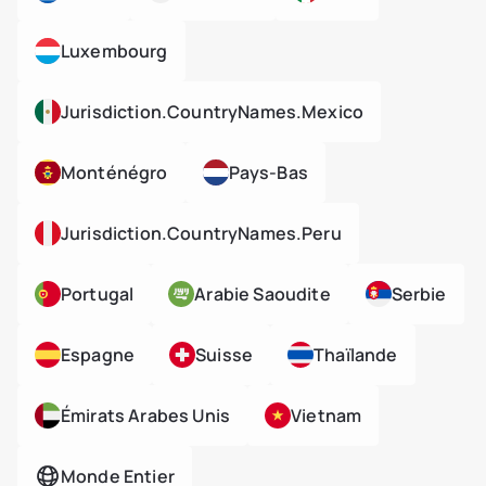
Luxembourg
Jurisdiction.countryNames.mexico
Monténégro
Pays-Bas
Jurisdiction.countryNames.peru
Portugal
Arabie Saoudite
Serbie
Espagne
Suisse
Thaïlande
Émirats Arabes Unis
Vietnam
Monde Entier