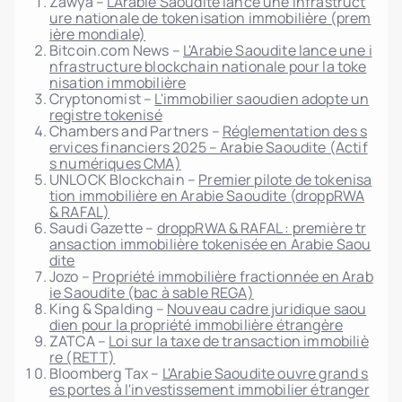
Zawya –
L'Arabie Saoudite lance une infrastruct
ure nationale de tokenisation immobilière (prem
ière mondiale)
Bitcoin.com News –
L'Arabie Saoudite lance une i
nfrastructure blockchain nationale pour la toke
nisation immobilière
Cryptonomist –
L'immobilier saoudien adopte un
registre tokenisé
Chambers and Partners –
Réglementation des s
ervices financiers 2025 – Arabie Saoudite (Actif
s numériques CMA)
UNLOCK Blockchain –
Premier pilote de tokenisa
tion immobilière en Arabie Saoudite (droppRWA
& RAFAL)
Saudi Gazette –
droppRWA & RAFAL : première tr
ansaction immobilière tokenisée en Arabie Saou
dite
Jozo –
Propriété immobilière fractionnée en Arab
ie Saoudite (bac à sable REGA)
King & Spalding –
Nouveau cadre juridique saou
dien pour la propriété immobilière étrangère
ZATCA –
Loi sur la taxe de transaction immobiliè
re (RETT)
Bloomberg Tax –
L'Arabie Saoudite ouvre grand s
es portes à l'investissement immobilier étranger