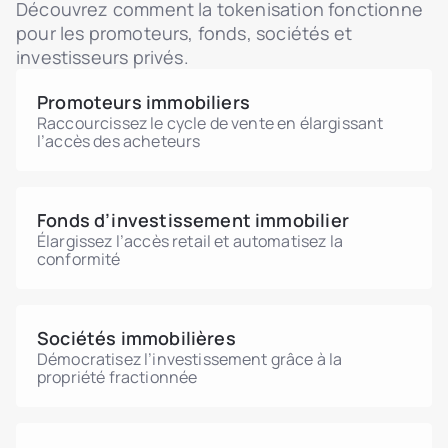
sous la supervision conjointe de REGA et de la
locatifs dans le bac à sable réglementaire de
Découvrez comment la tokenisation fonctionne
pouvant atteindre 5 %. Confirmez le
CMA.
REGA, avec des actes tokenisés pris en
pour les promoteurs, fonds, sociétés et
traitement d'une détention tokenisée – et
charge par le Registre Immobilier.
investisseurs privés.
toute obligation de Zakat – auprès d'un
conseiller fiscal saoudien.
Promoteurs immobiliers
Raccourcissez le cycle de vente en élargissant
l’accès des acheteurs
Fonds d’investissement immobilier
Élargissez l’accès retail et automatisez la
conformité
Sociétés immobilières
Démocratisez l’investissement grâce à la
propriété fractionnée