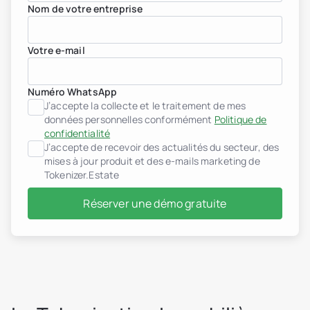
Nom de votre entreprise
Votre e-mail
Numéro WhatsApp
J’accepte la collecte et le traitement de mes
Promoteurs immobiliers
données personnelles conformément
Politique de
header.subNavigation.sol
confidentialité
header.subNavigation.sol
J’accepte de recevoir des actualités du secteur, des
Fonds d’investissement i
header.subNavigation.sol
mises à jour produit et des e-mails marketing de
Sociétés immobilières
Tokenizer.Estate
Institutions financières
Personnes à très haut pa
Réserver une démo gratuite
Albanie
jurisdiction.countryNam
jurisdiction.countryName
jurisdiction.countryNam
Croatie
jurisdiction.countryNam
France
Géorgie