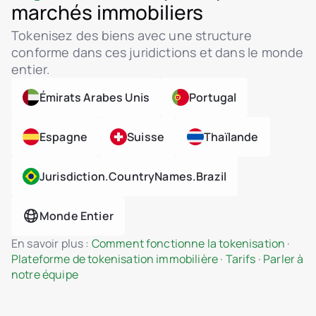
familière.
Pièces jointes dans le dialogue utilisateur-
marchés immobiliers
admin
Tokenisez des biens avec une structure
Tokenisation d’actifs immobiliers
conforme dans ces juridictions et dans le monde
Support du standard ERC-3643 (security
entier.
token)
Logique de smart contract conforme à MiCA
Émirats Arabes Unis
Portugal
Propriété fractionnée de biens immobiliers
Tableau de bord admin pour la gestion des
Espagne
Suisse
Thaïlande
unités et des projets
Tarification dynamique, phases et contrôle du
Jurisdiction.countryNames.brazil
statut
Téléchargement de plans, rendus et PDF
juridiques
Monde Entier
Galerie interactive d’unités avec statut en
temps réel
En savoir plus :
Comment fonctionne la tokenisation
·
Notifications de changement pour les admins
Plateforme de tokenisation immobilière
·
Tarifs
·
Parler à
et les investisseurs
notre équipe
Tableau de bord personnel investisseur
Import/export de données