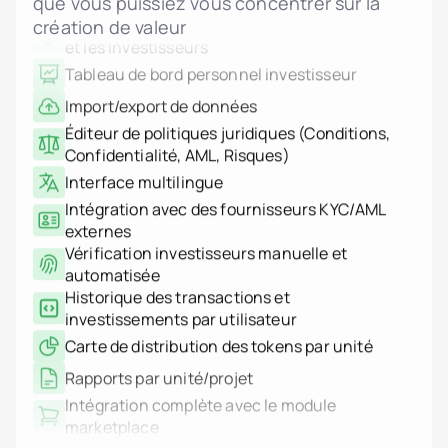
que vous puissiez vous concentrer sur la
Indonésie
et les investisseurs
Italie
création de valeur
Tableau de bord personnel investisseur
Luxembourg
jurisdiction.countryNam
Import/export de données
Monténégro
Pays-Bas
Éditeur de politiques juridiques (Conditions,
jurisdiction.countryNam
Confidentialité, AML, Risques)
Portugal
Interface multilingue
Arabie saoudite
Serbie
Intégration avec des fournisseurs KYC/AML
Espagne
externes
Suisse
Vérification investisseurs manuelle et
Thaïlande
Émirats arabes unis
automatisée
Vietnam
Historique des transactions et
Monde entier
investissements par utilisateur
Cas d'usage
Comment fonctionne la t
Carte de distribution des tokens par unité
Plateforme Tokenizer.Est
Rapports par unité/projet
À propos de nous
Tarifs
Intégration complète avec le module
Contact
marketplace
Journal d’audit des actions admin (qui, quoi,
quand)