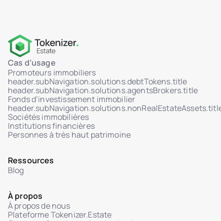
Support des transactions multisig
Intégration HSM via AWS KMS
Logs WORM : stockage immuable et non
supprimable
Contrôle d’accès basé sur les rôles (RBAC)
Cas d’usage
Promoteurs immobiliers
Support MFA pour l’accès administrateur
header.subNavigation.solutions.debtTokens.title
header.subNavigation.solutions.agentsBrokers.title
Tableau de bord d’activité en temps réel
Fonds d’investissement immobilier
(utilisateurs, ventes, tokens)
header.subNavigation.solutions.nonRealEstateAssets.titl
Transferts de tokens déclenchés par l’admin
Sociétés immobilières
Institutions financières
Système de tickets sécurisé avec centre d’aide
Personnes à très haut patrimoine
Interface de chat admin pour les tickets avec
les investisseurs
Ressources
Gestion du statut des tickets : En cours
Blog
d’examen / Résolu
Pièces jointes dans le dialogue utilisateur-
À propos
admin
À propos de nous
Plateforme Tokenizer.Estate