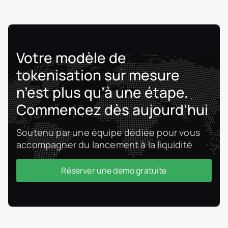
Éditeur de politiques juridiques (Conditions,
Confidentialité, AML, Risques)
Interface multilingue
Intégration avec des fournisseurs KYC/AML
Votre modèle de
externes
tokenisation sur mesure
Vérification investisseurs manuelle et
automatisée
n’est plus qu’à une étape.
Historique des transactions et
Commencez dès aujourd’hui
investissements par utilisateur
Carte de distribution des tokens par unité
Soutenu par une équipe dédiée pour vous
Rapports par unité/projet
accompagner du lancement à la liquidité
Intégration complète avec le module
marketplace
Réserver une démo gratuite
Journal d’audit des actions admin (qui, quoi,
quand)
Journalisation système basée sur l’IP
(authentification, actions, échecs)
Filtres et export des logs