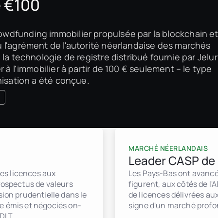
e €100
wdfunding immobilier propulsée par la blockchain e
 l'agrément de l'autorité néerlandaise des marchés
la technologie de registre distribué fournie par Jelur
 à l'immobilier à partir de 100 € seulement – le type
nisation a été conçue.
MARCHÉ NÉERLANDAIS
Leader CASP de 
 les licences aux
Les Pays-Bas ont avancé 
prospectus de valeurs
figurent, aux côtés de l'
sion prudentielle dans le
de licences délivrées aux
re émis et négociés on-
signe d'un marché profon
DLT.