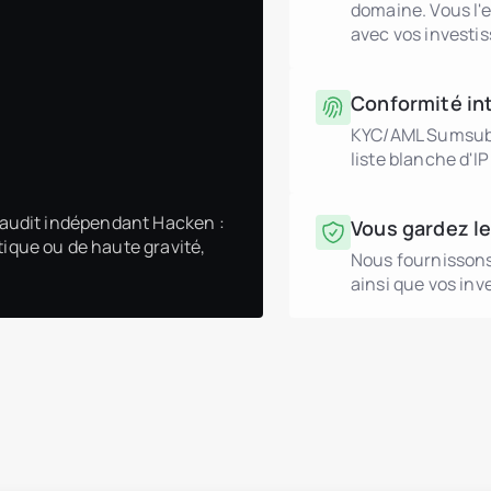
domaine. Vous l'e
avec vos investis
Conformité in
KYC/AML Sumsub, 
liste blanche d'IP
n audit indépendant Hacken :
Vous gardez le
tique ou de haute gravité,
Nous fournissons l
ainsi que vos inve
Promoteurs immobiliers
header.subNavigation.sol
header.subNavigation.sol
Fonds d’investissement i
header.subNavigation.sol