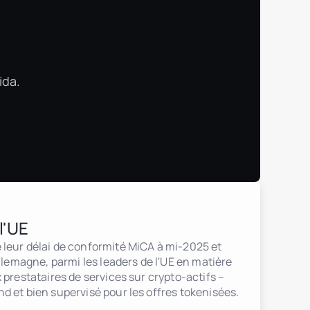
t
ida.
l'UE
leur délai de conformité MiCA à mi-2025 et
Allemagne, parmi les leaders de l'UE en matière
 prestataires de services sur crypto-actifs –
d et bien supervisé pour les offres tokenisées.