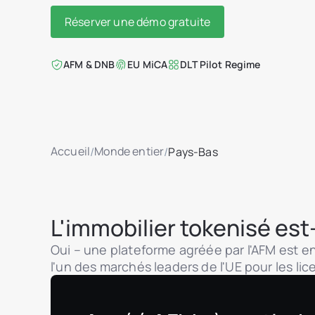
Réserver une démo gratuite
AFM & DNB
EU MiCA
DLT Pilot Regime
Accueil
Monde entier
/
/
Pays-Bas
L'immobilier tokenisé est-
Oui – une plateforme agréée par l'AFM est en
l'un des marchés leaders de l'UE pour les lic