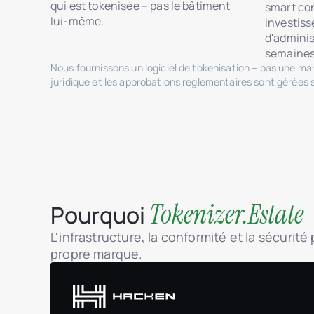
qui est tokenisée – pas le bâtiment
smart con
lui-même.
investis
d'adminis
semaines
Nous fournissons un logiciel de tokenisation – pas une m
juridique et les approbations réglementaires sont gérées 
Tokenizer.Estate
Pourquoi
L'infrastructure, la conformité et la sécurit
propre marque.