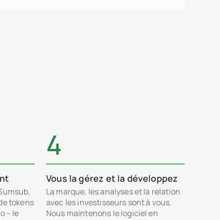
4
ent
Vous la gérez et la développez
 Sumsub,
La marque, les analyses et la relation
 de tokens
avec les investisseurs sont à vous.
o – le
Nous maintenons le logiciel en