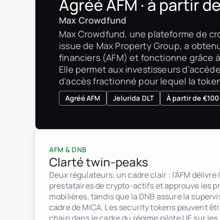
Agréé AFM · à partir d
Max Crowdfund
Max Crowdfund, une plateforme de cro
issue de Max Property Group, a obtenu
financiers (AFM) et fonctionne grâce à 
Elle permet aux investisseurs d'accéder
d'accès fractionné pour lequel la toke
Agréé AFM
Jelurida DLT
À partir de €100
AFM & DNB
Clarté twin-peaks
Deux régulateurs, un cadre clair : l'AFM délivre
prestataires de crypto-actifs et approuve les 
mobilières, tandis que la DNB assure la supervi
cadre de MiCA. Les security tokens peuvent êt
chain dans le cadre du régime pilote UE sur les 