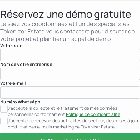
Sociétés immobilières
Institutions financières
Réservez une démo gratuite
Personnes à très haut pa
Albanie
Laissez vos coordonnées et l’un des spécialistes
jurisdiction.countryNam
Tokenizer.Estate vous contactera pour discuter de
jurisdiction.countryName
jurisdiction.countryNam
votre projet et planifier un appel de démo
Croatie
Votre nom
jurisdiction.countryNam
France
Géorgie
Nom de votre entreprise
Allemagne
Grèce
Indonésie
Italie
Votre e-mail
Luxembourg
jurisdiction.countryNam
Monténégro
Numéro WhatsApp
Pays-Bas
J’accepte la collecte et le traitement de mes données
jurisdiction.countryNam
personnelles conformément
Politique de confidentialité
Portugal
J’accepte de recevoir des actualités du secteur, des mises à jour
Arabie saoudite
Serbie
produit et des e-mails marketing de Tokenizer.Estate
Espagne
Suisse
Réserver une démo gratuite