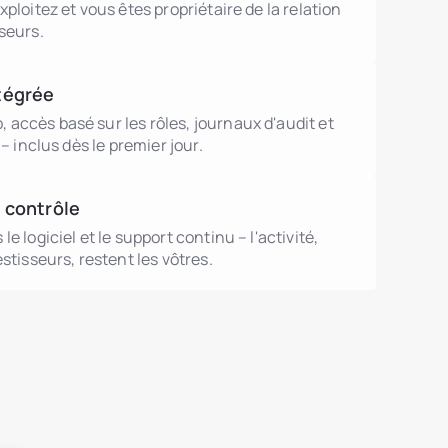
xploitez et vous êtes propriétaire de la relation
seurs.
tégrée
accès basé sur les rôles, journaux d'audit et
 – inclus dès le premier jour.
 contrôle
e logiciel et le support continu – l'activité,
stisseurs, restent les vôtres.
utions.debtTokens.title
utions.agentsBrokers.title
mmobilier
utions.nonRealEstateAssets.title