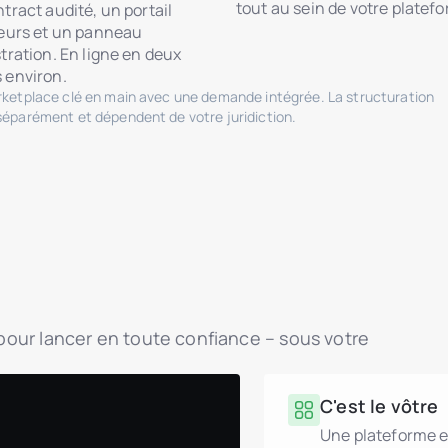
tout au sein de votre platef
tract audité, un portail
seurs et un panneau
tration. En ligne en deux
 environ.
arketplace clé en main avec une demande intégrée. La structuration
séparément et dépendent de votre juridiction.
é pour lancer en toute confiance – sous votre
C'est le vôtre
Une plateforme e