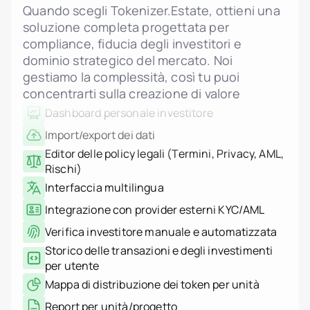
Istituzioni finanziarie
Upload di planimetrie, rendering e PDF legali
Quando scegli Tokenizer.Estate, ottieni una
Individui High-Net-Worth
Galleria interattiva delle unità con stato in
soluzione completa progettata per
Albania
tempo reale
jurisdiction.countryNam
compliance, fiducia degli investitori e
Notifiche di cambiamento per admin e
jurisdiction.countryName
dominio strategico del mercato. Noi
jurisdiction.countryNam
investitori
gestiamo la complessità, così tu puoi
Croazia
Dashboard personale investitore
jurisdiction.countryNam
concentrarti sulla creazione di valore
Francia
Import/export dei dati
Georgia
Editor delle policy legali (Termini, Privacy, AML,
Germania
Grecia
Rischi)
Indonesia
Interfaccia multilingua
Italia
Lussemburgo
Integrazione con provider esterni KYC/AML
jurisdiction.countryNam
Montenegro
Verifica investitore manuale e automatizzata
Paesi Bassi
Storico delle transazioni e degli investimenti
jurisdiction.countryNam
per utente
Portogallo
Arabia Saudita
Mappa di distribuzione dei token per unità
Serbia
Spagna
Report per unità/progetto
Svizzera
Integrazione completa con il modulo
Thailandia