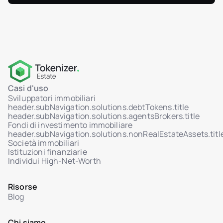
Integrazione HSM tramite AWS KMS
WORM logs: storage immutabile e non
cancellabile
Controllo accessi basato sui ruoli (RBAC)
Supporto MFA per accesso admin
Dashboard attività in tempo reale (utenti,
vendite, token)
Casi d'uso
Sviluppatori immobiliari
Trasferimenti di token attivati dall'admin
header.subNavigation.solutions.debtTokens.title
header.subNavigation.solutions.agentsBrokers.title
Sistema ticket sicuro con Help Center
Fondi di investimento immobiliare
Interfaccia chat admin per ticket con gli
header.subNavigation.solutions.nonRealEstateAssets.titl
investitori
Società immobiliari
Istituzioni finanziarie
Gestione stato ticket: In revisione / Risolto
Individui High-Net-Worth
Allegati nel dialogo utente-admin
Risorse
Blog
Chi siamo