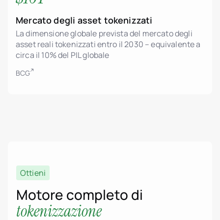
Mercato degli asset tokenizzati
La dimensione globale prevista del mercato degli
asset reali tokenizzati entro il 2030 – equivalente a
circa il 10% del PIL globale
BCG
Tokenizzazione di asset immobiliari
Supporto allo standard ERC-3643 (Security
Token)
Logica smart contract conforme a MiCA
Sviluppatori immobiliari
Proprietà frazionata degli immobili
Ottieni
header.subNavigation.sol
Dashboard admin per gestione di unità e
header.subNavigation.sol
Motore completo di
progetti
Fondi di investimento im
header.subNavigation.sol
tokenizzazione
Pricing dinamico, fasi e controllo dello stato
Società immobiliari