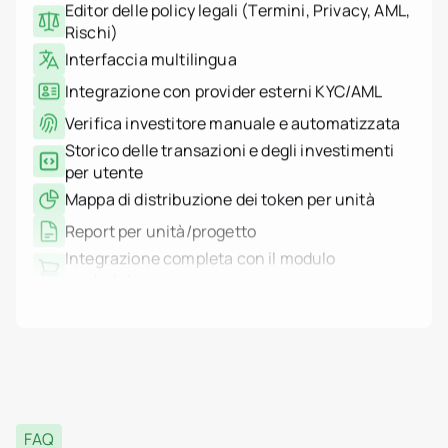
Arabia Saudita
Interfaccia multilingua
Serbia
Spagna
Integrazione con provider esterni KYC/AML
Svizzera
Thailandia
Verifica investitore manuale e automatizzata
Emirati Arabi Uniti
Storico delle transazioni e degli investimenti
Vietnam
Mondo
per utente
Casi d'uso
Mappa di distribuzione dei token per unità
Come funziona la tokeni
Piattaforma Tokenizer.Es
Report per unità/progetto
Chi siamo
Integrazione completa con il modulo
Prezzi
Contatti
marketplace
Audit log delle azioni admin (chi, cosa, quando)
Logging di sistema basato su IP (auth, azioni,
errori)
Filtri log ed export
Supporto alle transazioni multisig
Integrazione HSM tramite AWS KMS
WORM logs: storage immutabile e non
FAQ