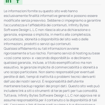
Le informazioni fornite su questo sito web hanno
esclusivamente finalità informative generali e possono essere
modificate senza preavviso. Sebbene ci impegniamo a garantire
l'accuratezza e l'affidabilità dei contenuti, Infinity Bytes
Software Design L.L.C non rilascia alcuna dichiarazione o
garanzia, espressa o implicita, in merito alla completezza,
accuratezza, idoneità o disponibilità del sito web o delle
informazioni, prodotti o servizi qui contenuti.
Qualsiasi affidamento su tali informazioni avviene
rigorosamente a tuo rischio. Forniamo servizi di hosting su base
«così come sono» e «secondo disponibilità» e decliniamo
qualsiasi garanzia, incluse, a titolo esemplificativo ma non
esaustivo, le garanzie implicite di commerciabilità o idoneità a
uno scopo particolare. Non siamo responsabili per eventuali
perdite di dati, tempi di inattività o problemi tecnici derivanti
dall'uso dei nostri servizi. È responsabilità dell'utente
mantenere backup regolari dei propri dati. Questo sito web può
includere link a siti o strumenti di terze parti per tua comodità.
Tuttavia, Infinity Bytes Software Design L.L.C non approva né si
assume responsabilità per il contenuto o la disponibilità di tali
siti. L'accesso a link di terze parti avviene a tua discrezione e