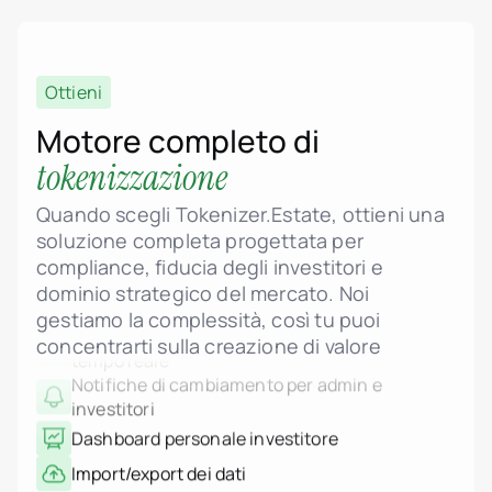
header.subNavigation.sol
header.subNavigation.sol
Tokenizzazione di asset immobiliari
Fondi di investimento im
Supporto allo standard ERC-3643 (Security
header.subNavigation.sol
Token)
Società immobiliari
Ottieni
Istituzioni finanziarie
Logica smart contract conforme a MiCA
Individui High-Net-Worth
Motore completo di
Albania
Proprietà frazionata degli immobili
jurisdiction.countryNam
tokenizzazione
Dashboard admin per gestione di unità e
jurisdiction.countryName
progetti
jurisdiction.countryNam
Quando scegli Tokenizer.Estate, ottieni una
Croazia
Pricing dinamico, fasi e controllo dello stato
soluzione completa progettata per
jurisdiction.countryNam
Francia
compliance, fiducia degli investitori e
Upload di planimetrie, rendering e PDF legali
Georgia
dominio strategico del mercato. Noi
Galleria interattiva delle unità con stato in
Germania
gestiamo la complessità, così tu puoi
tempo reale
Grecia
Indonesia
Notifiche di cambiamento per admin e
concentrarti sulla creazione di valore
Italia
investitori
Lussemburgo
Dashboard personale investitore
jurisdiction.countryNam
Montenegro
Import/export dei dati
Paesi Bassi
jurisdiction.countryNam
Editor delle policy legali (Termini, Privacy, AML,
Portogallo
Rischi)