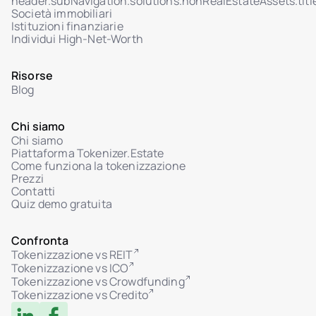
header.subNavigation.solutions.nonRealEstateAssets.titl
Società immobiliari
Sistema ticket sicuro con Help Center
Istituzioni finanziarie
Interfaccia chat admin per ticket con gli
Individui High-Net-Worth
investitori
Gestione stato ticket: In revisione / Risolto
Risorse
Blog
Allegati nel dialogo utente-admin
Chi siamo
Chi siamo
Piattaforma Tokenizer.Estate
Come funziona la tokenizzazione
Prezzi
Contatti
Quiz demo gratuita
Confronta
Tokenizzazione vs REIT
Tokenizzazione vs ICO
Tokenizzazione vs Crowdfunding
Tokenizzazione vs Credito