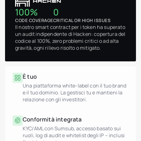
100%
0
CODE COVERAGE
CRITICAL OR HIGH ISSUES
Il nostro smart contract per i token ha superato
un audit indipendente di Hacken: copertura del
codice al 100%, zero problemi critici o ad alta
gravità, ogni rilievo risolto o mitigato.
È tuo
Una piattaforma white-label con il tuo brand
e il tuo dominio. La gestisci tu e mantieni la
relazione con gli investitori.
Conformità integrata
KYC/AML con Sumsub, accesso basato sui
ruoli, log di audit e whitelist degli IP – inclusi