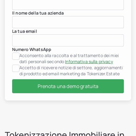
Il nome della tua azienda
La tua email
Numero WhatsApp
Acconsento alla raccolta e al trattamento dei miei
dati personali secondo
Informativa sulla privacy
Accetto di ricevere notizie di settore, aggiornamenti
di prodotto ed email marketing da Tokenizer.Estate
Sviluppatori immobiliari
Prenota una demo gratuita
header.subNavigation.sol
header.subNavigation.sol
Fondi di investimento im
header.subNavigation.sol
Società immobiliari
Istituzioni finanziarie
Individui High-Net-Worth
Albania
Tokenizzazione Immobiliare in
jurisdiction.countryNam