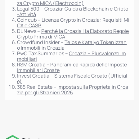
za Crypto MiCA (Electrocoin)
Legal 500 –
Croazia: Guida a Blockchain e Cripto
-Attività
Coincub –
Licenze Crypto in Croazia: Requisiti Mi
CA e CASP
DL News –
Perché la Croazia Ha Elaborato Regole
Crypto Prima di MiCA
Crowdfund Insider –
Telos e Katalyo Tokenizzan
o Immobili in Croazia
PwC Tax Summaries –
Croazia – Plusvalenze Im
mobiliari
RSM Croatia –
Panoramica Rapida delle Imposte
Immobiliari Croate
Invest Croatia –
Sistema Fiscale Croato (Ufficial
e)
385 Real Estate –
Imposta sulla Proprietà in Croa
zia per gli Stranieri 2026