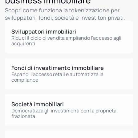
business immobiliare
KYC/AML integrati e trasferimenti secondari
Come funziona la tokeni
Una tassa di trasferimento immobiliare del 3%
gestiti on-chain. Con MiCA ora in vigore e
Piattaforma Tokenizer.Es
Scopri come funziona la tokenizzazione per
si applica alla maggior parte degli acquisti di
HANFA che rilascia licenze ai fornitori, il
Chi siamo
sviluppatori, fondi, società e investitori privati.
seconda mano, e una nuova imposta annuale
Prezzi
quadro per ulteriori offerte tokenizzate è
sulla proprietà (€0,60–8,00 per m²) è entrata
Contatti
operativo.
Sviluppatori immobiliari
in vigore nel 2025. Consulta un consulente
Riduci il ciclo di vendita ampliando l'accesso agli
fiscale croato per verificare il trattamento di
acquirenti
una partecipazione tokenizzata.
Fondi di investimento immobiliare
Espandi l'accesso retail e automatizza la
compliance
Società immobiliari
Democratizza gli investimenti con la proprietà
frazionata