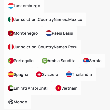
Lussemburgo
Jurisdiction.countryNames.mexico
Montenegro
Paesi Bassi
Jurisdiction.countryNames.peru
Portogallo
Arabia Saudita
Serbia
Spagna
Svizzera
Thailandia
Emirati Arabi Uniti
Vietnam
Mondo