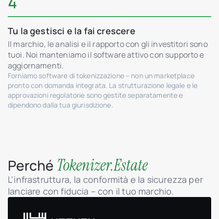
4
Tu la gestisci e la fai crescere
Il marchio, le analisi e il rapporto con gli investitori sono
tuoi. Noi manteniamo il software attivo con supporto e
aggiornamenti.
Forniamo software di tokenizzazione – non un marketplace
pronto con domanda integrata. La strutturazione legale e le
approvazioni regolatorie sono gestite separatamente e
dipendono dalla tua giurisdizione.
Tokenizer.Estate
Perché
L'infrastruttura, la conformità e la sicurezza per
lanciare con fiducia – con il tuo marchio.