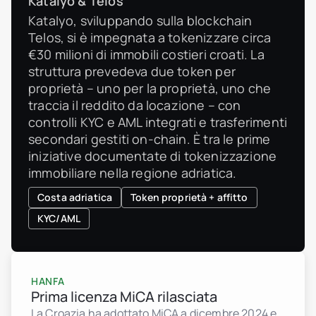
Katalyo & Telos
Katalyo, sviluppando sulla blockchain
Telos, si è impegnata a tokenizzare circa
€30 milioni di immobili costieri croati. La
struttura prevedeva due token per
proprietà – uno per la proprietà, uno che
traccia il reddito da locazione – con
controlli KYC e AML integrati e trasferimenti
secondari gestiti on-chain. È tra le prime
iniziative documentate di tokenizzazione
immobiliare nella regione adriatica.
Costa adriatica
Token proprietà + affitto
KYC/AML
HANFA
Prima licenza MiCA rilasciata
La Croazia ha adottato MiCA a dicembre 2024 e