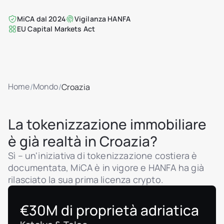
MiCA dal 2024
Vigilanza HANFA
EU Capital Markets Act
Home
Mondo
/
/
Croazia
La tokenizzazione immobiliare
è già realtà in Croazia?
Sì – un'iniziativa di tokenizzazione costiera è
documentata, MiCA è in vigore e HANFA ha già
rilasciato la sua prima licenza crypto.
€30M di proprietà adriatica