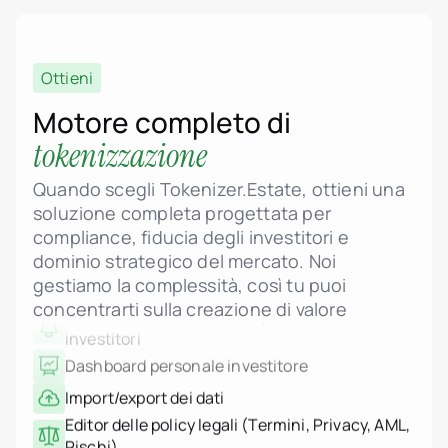
header.subNavigation.sol
Supporto allo standard ERC-3643 (Security
header.subNavigation.sol
Fondi di investimento im
Token)
header.subNavigation.sol
Logica smart contract conforme a MiCA
Società immobiliari
Ottieni
Istituzioni finanziarie
Proprietà frazionata degli immobili
Individui High-Net-Worth
Motore completo di
Dashboard admin per gestione di unità e
Albania
tokenizzazione
jurisdiction.countryNam
progetti
jurisdiction.countryName
Pricing dinamico, fasi e controllo dello stato
jurisdiction.countryNam
Quando scegli Tokenizer.Estate, ottieni una
Croazia
Upload di planimetrie, rendering e PDF legali
soluzione completa progettata per
jurisdiction.countryNam
compliance, fiducia degli investitori e
Galleria interattiva delle unità con stato in
Francia
Georgia
tempo reale
dominio strategico del mercato. Noi
Germania
Notifiche di cambiamento per admin e
gestiamo la complessità, così tu puoi
Grecia
investitori
concentrarti sulla creazione di valore
Indonesia
Italia
Dashboard personale investitore
Lussemburgo
Import/export dei dati
jurisdiction.countryNam
Montenegro
Editor delle policy legali (Termini, Privacy, AML,
Paesi Bassi
Rischi)
jurisdiction.countryNam
Portogallo
Interfaccia multilingua