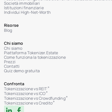
Società immobiliari
Interfaccia chat admin per ticket con gli
Istituzioni finanziarie
investitori
Individui High-Net-Worth
Gestione stato ticket: In revisione / Risolto
Allegati nel dialogo utente-admin
Risorse
Blog
Chi siamo
Chi siamo
Piattaforma Tokenizer.Estate
Come funziona la tokenizzazione
Prezzi
Contatti
Quiz demo gratuita
Confronta
Tokenizzazione vs REIT
Tokenizzazione vs ICO
Tokenizzazione vs Crowdfunding
Tokenizzazione vs Credito