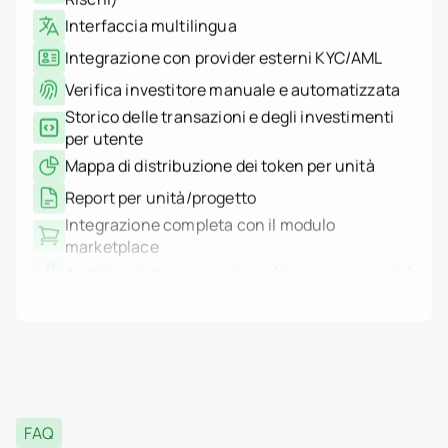
Arabia Saudita
Integrazione con provider esterni KYC/AML
Serbia
Spagna
Verifica investitore manuale e automatizzata
Svizzera
Thailandia
Storico delle transazioni e degli investimenti
Emirati Arabi Uniti
per utente
Vietnam
Mappa di distribuzione dei token per unità
Mondo
Casi d'uso
Report per unità/progetto
Come funziona la tokeni
Piattaforma Tokenizer.Es
Integrazione completa con il modulo
Chi siamo
marketplace
Prezzi
Audit log delle azioni admin (chi, cosa, quando)
Contatti
Logging di sistema basato su IP (auth, azioni,
errori)
Filtri log ed export
Supporto alle transazioni multisig
Integrazione HSM tramite AWS KMS
WORM logs: storage immutabile e non
cancellabile
FAQ