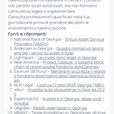
tokenizzazione immobiliare e ti mette in contatto
con partner locali autorizzati, ma non forniamo
consulenza legale o regolamentare.
Consulta professionisti qualificati nella tua
giurisdizione prima di prendere decisioni di
investimento o tokenizzazione.
Fonti e riferimenti
National Bank of Georgia –
Virtual Asset Service
Providers (VASPs)
Andersen in Georgia –
Quadro normativo georgi
ano per i servizi su asset virtuali
Lightspark –
Le crypto sono legali in Georgia
New America –
Project Capsule: il sistema block
chain di registrazione fondiaria della Georgia
Exonum (Bitfury) –
Mettere in sicurezza il registr
o fondiario governativo della Georgia su blockch
ain
NUR Legal –
Licenza Crypto VASP Georgia (NBG)
Valur –
Imposta sulle plusvalenze in Georgia 202
5
ExpatHub.GE –
Investire in Georgia: tasse sugli i
mmobili
Gegidze –
Redditi esentasse in Georgia
MBANY –
Tasse immobiliari in Georgia per gli inve