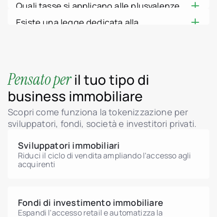
La National Bank of Georgia (NBG) è il
Thailandia
detenere frazioni tokenizzate. Le basse
Quali tasse si applicano alle plusvalenze
a una blockchain. Un token che rappresenta
collaborazione con Bitfury, ha registrato i
Emirati Arabi Uniti
regolatore centrale. La sua legge VASP del
imposte georgiane e i registri fondiari on-
da immobili tokenizzati in Georgia?
un titolo finanziario ricadrebbe sotto le norme
Vietnam
titoli fondiari su una blockchain – uno dei
2023 impone ai fornitori di servizi su asset
Esiste una legge dedicata alla
chain rendono semplice estendere la
Mondo
Le plusvalenze su immobili georgiani detenuti
sui mercati finanziari, quindi la struttura di
primi registri governativi al mondo a farlo.
virtuali – exchange, custodi, amministratori e
tokenizzazione in Georgia?
proprietà frazionata agli investitori
Casi d'uso
per più di due anni sono completamente
una proprietà tokenizzata dovrebbe essere
Unito a un regime VASP della National Bank e
gestori di portafoglio – di registrarsi presso la
La Georgia regola i servizi su asset virtuali
Come funziona la tokeni
internazionali.
esenti; se venduti prima, l'aliquota è del 5%. I
confermata con un consulente legale locale.
a tasse molto basse, offre al real estate
NBG e di rispettare le norme AML. La NBG
Piattaforma Tokenizer.Es
tramite la sua legge VASP del 2023, sotto la
redditi da locazione residenziale registrata
tokenizzato una base insolitamente solida.
Chi siamo
supervisiona già decine di VASP autorizzati.
National Bank of Georgia, piuttosto che con
sono tassati al 5%, mentre le plusvalenze
Prezzi
Pensato per
il tuo tipo di
uno statuto autonomo sulla tokenizzazione
Contatti
individuali da crypto non sono tassate.
immobiliare. I token che si qualificano come
business immobiliare
L'imposta sugli immobili generalmente non
titoli finanziari ricadono sotto le norme dei
supera l'1% del valore. Conferma il
mercati finanziari, quindi la struttura giusta
Scopri come funziona la tokenizzazione per
trattamento fiscale di una quota tokenizzata
dipende dall'offerta – meglio confermarlo con
sviluppatori, fondi, società e investitori privati.
con un consulente fiscale georgiano.
un consulente legale locale.
Sviluppatori immobiliari
Riduci il ciclo di vendita ampliando l'accesso agli
acquirenti
Fondi di investimento immobiliare
Espandi l'accesso retail e automatizza la