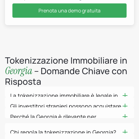
Società immobiliari
Istituzioni finanziarie
Prenota una demo gratuita
Individui High-Net-Worth
Albania
jurisdiction.countryNam
jurisdiction.countryName
jurisdiction.countryNam
Croazia
jurisdiction.countryNam
Francia
Georgia
Tokenizzazione Immobiliare in
Germania
Georgia
Grecia
– Domande Chiave con
Indonesia
Risposta
Italia
Lussemburgo
jurisdiction.countryNam
La tokenizzazione immobiliare è legale in
Montenegro
Paesi Bassi
Georgia?
Gli investitori stranieri possono acquistare
jurisdiction.countryNam
Sì, nel quadro normativo vigente. La Georgia
Portogallo
immobili georgiani tokenizzati?
Perché la Georgia è rilevante per
concede licenze ai fornitori di servizi su asset
Arabia Saudita
Sì. I non residenti possono acquistare
Serbia
virtuali tramite la National Bank of Georgia ai
blockchain e real estate?
immobili in Georgia senza restrizioni (ad
Spagna
sensi di una legge VASP in vigore dal luglio
La Georgia è stata una pioniera: nel 2016 la
Chi regola la tokenizzazione in Georgia?
eccezione dei terreni agricoli) e possono
Svizzera
2023, e il suo registro fondiario è già ancorato
sua National Agency of Public Registry, in