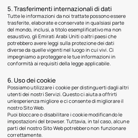
jurisdiction.countryName
5. Trasferimenti internazionali di dati
jurisdiction.countryNam
Tutte le informazioni da noi trattate possono essere
Croazia
jurisdiction.countryNam
trasferite, elaborate e conservate in qualsiasi parte
Francia
del mondo, inclusi, a titolo esemplificativo ma non
Georgia
esaustivo, gli Emirati Arabi Uniti o altri paesi che
Germania
potrebbero avere leggi sulla protezione dei dati
Grecia
Indonesia
diverse da quelle vigenti nel luogo in cui vivi. Ci
Italia
impegniamo a proteggere le tue informazioni in
Lussemburgo
conformità ai requisiti della legge applicabile.
jurisdiction.countryNam
Montenegro
Paesi Bassi
6. Uso dei cookie
jurisdiction.countryNam
Possiamo utilizzare i cookie per distinguerti dagli altri
Portogallo
Arabia Saudita
utenti dei nostri Servizi. Questo ci aiuta a offrirti
Serbia
un'esperienza migliore e ci consente di migliorare il
Spagna
nostro Sito Web.
Svizzera
Puoi bloccare o disabilitare i cookie modificando le
Thailandia
impostazioni del browser. Tuttavia, in tal caso, alcune
Emirati Arabi Uniti
Vietnam
parti del nostro Sito Web potrebbero non funzionare
Mondo
correttamente.