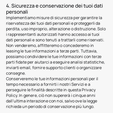
4. Sicurezza e conservazione dei tuoi dati
personali
Implementiamo misure di sicurezza per garantire la
riservatezza dei tuoi dati personali e proteggerli da
perdita, uso improprio, alterazione o distruzione. Solo
i rappresentanti autorizzati hanno accesso ai tuoi
dati personali e sono tenuti a trattarli come riservati.
Non venderemo, affitteremo o concederemo in
leasing le tue informazioni a terze parti. Tuttavia,
possiamo condividere le tue informazioni con terze
parti fidate per aiutarci a eseguire analisi statistiche,
inviarti email, fornire supporto clienti o organizzare
Sviluppatori immobiliari
consegne.
header.subNavigation.sol
Conserveremo le tue informazioni personali per il
header.subNavigation.sol
tempo necessario a fornirti i nostri Servizi e a
Fondi di investimento im
perseguire le finalità descritte in questa Privacy
header.subNavigation.sol
Società immobiliari
Policy. In genere, ciò non supererà i cinque anni
Istituzioni finanziarie
dall'ultima interazione con noi, salvo ove la legge
Individui High-Net-Worth
richieda un periodo di conservazione più lungo.
Albania
jurisdiction.countryNam