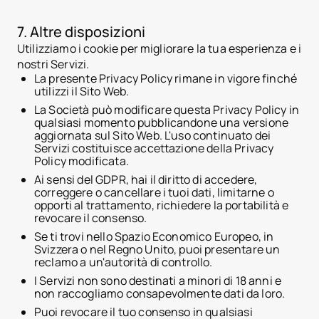
Casi d'uso
Come funziona la tokeni
Piattaforma Tokenizer.Es
7. Altre disposizioni
Chi siamo
Utilizziamo i cookie per migliorare la tua esperienza e i
Prezzi
nostri Servizi.
Contatti
La presente Privacy Policy rimane in vigore finché
utilizzi il Sito Web.
La Società può modificare questa Privacy Policy in
qualsiasi momento pubblicandone una versione
aggiornata sul Sito Web. L'uso continuato dei
Servizi costituisce accettazione della Privacy
Policy modificata.
Ai sensi del GDPR, hai il diritto di accedere,
correggere o cancellare i tuoi dati, limitarne o
opporti al trattamento, richiedere la portabilità e
revocare il consenso.
Se ti trovi nello Spazio Economico Europeo, in
Svizzera o nel Regno Unito, puoi presentare un
reclamo a un'autorità di controllo.
I Servizi non sono destinati a minori di 18 anni e
non raccogliamo consapevolmente dati da loro.
Puoi revocare il tuo consenso in qualsiasi