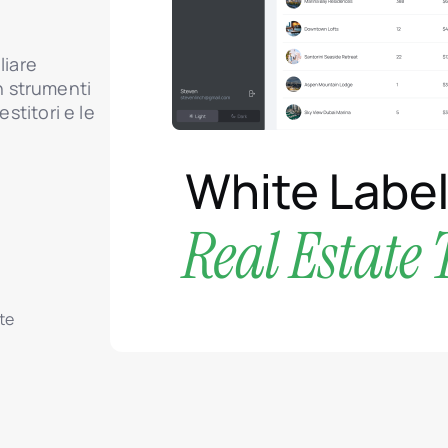
liare
 strumenti
estitori e le
ate