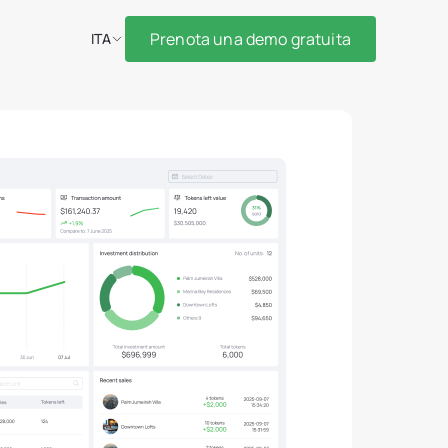
Prenota una demo gratuita
ITA