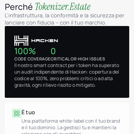
Tokenizer.Estate
Perché
L'infrastruttura, la conformità e la sicurezza per
lanciare con fiducia – con il tuo marchio.
100%
0
CODE COVERAGE
CRITICAL OR HIGH ISSUES
Il nostro smart contract per i token ha superato
un audit indipendente di Hacken: copertura del
codice al 100%, zero problemi critici o ad alta
gravità, ogni rilievo risolto o mitigato.
È tuo
Una piattaforma white-label con il tuo brand
e il tuo dominio. La gestisci tu e mantieni la