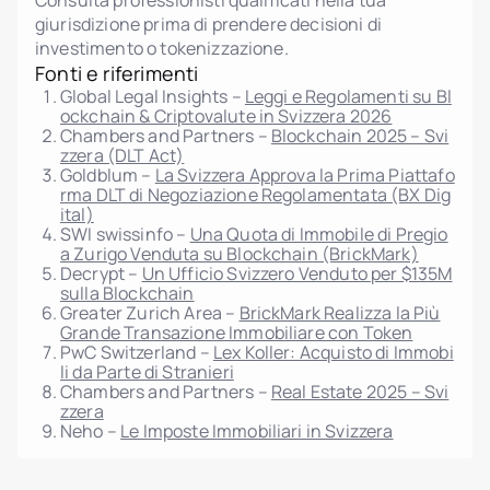
Consulta professionisti qualificati nella tua
giurisdizione prima di prendere decisioni di
investimento o tokenizzazione.
Fonti e riferimenti
Global Legal Insights –
Leggi e Regolamenti su Bl
ockchain & Criptovalute in Svizzera 2026
Chambers and Partners –
Blockchain 2025 – Svi
zzera (DLT Act)
Goldblum –
La Svizzera Approva la Prima Piattafo
rma DLT di Negoziazione Regolamentata (BX Dig
ital)
SWI swissinfo –
Una Quota di Immobile di Pregio
a Zurigo Venduta su Blockchain (BrickMark)
Decrypt –
Un Ufficio Svizzero Venduto per $135M
sulla Blockchain
Greater Zurich Area –
BrickMark Realizza la Più
Grande Transazione Immobiliare con Token
PwC Switzerland –
Lex Koller: Acquisto di Immobi
li da Parte di Stranieri
Chambers and Partners –
Real Estate 2025 – Svi
zzera
Neho –
Le Imposte Immobiliari in Svizzera