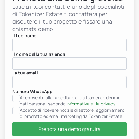
Lascia i tuoi contatti e uno degli specialisti
di Tokenizer.Estate ti contatterà per
discutere il tuo progetto e fissare una
chiamata demo
Il tuo nome
Il nome della tua azienda
La tua email
Numero WhatsApp
Acconsento alla raccolta e al trattamento dei miei
Sviluppatori immobiliari
dati personali secondo
Informativa sulla privacy
header.subNavigation.sol
Accetto di ricevere notizie di settore, aggiornamenti
header.subNavigation.sol
di prodotto ed email marketing da Tokenizer.Estate
Fondi di investimento im
header.subNavigation.sol
Prenota una demo gratuita
Società immobiliari
Istituzioni finanziarie