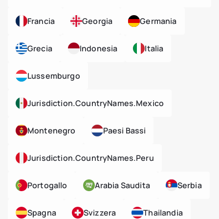
Francia
Georgia
Germania
Grecia
Indonesia
Italia
Lussemburgo
Jurisdiction.countryNames.mexico
Montenegro
Paesi Bassi
Jurisdiction.countryNames.peru
Portogallo
Arabia Saudita
Serbia
Spagna
Svizzera
Thailandia