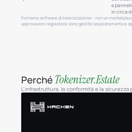
e pannell
in circa 
Forniamo software di tokenizzazione – non un marketplace
approvazioni regolatorie sono gestite separatamente e dip
Tokenizer.Estate
Perché
L'infrastruttura, la conformità e la sicurezza 