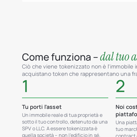
dal tuo a
Come funziona –
Ciò che viene tokenizzato non è l'immobile in
acquistano token che rappresentano una fra
1
2
Tu porti l'asset
Noi cos
piattaf
Un immobile reale di tua proprietà e
sotto il tuo controllo, detenuto da una
Una piatt
SPV o LLC. A essere tokenizzata è
tuo marc
quella società – non l'edificio in sé.
contract 