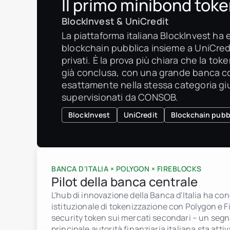
Il primo minibond toke
BlockInvest & UniCredit
La piattaforma italiana BlockInvest ha
blockchain pubblica insieme a UniCredit
privati. È la prova più chiara che la to
già conclusa, con una grande banca co
esattamente nella stessa categoria giu
supervisionati da CONSOB.
BlockInvest
UniCredit
Blockchain pubb
BANCA D'ITALIA × POLYGON × FIREBLOCKS
Pilot della banca centrale
L'hub di innovazione della Banca d'Italia ha co
istituzionale di tokenizzazione con Polygon e Fi
security token sui mercati secondari – un segna
principale autorità finanziaria italiana sta at