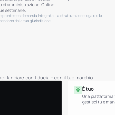
o di amministrazione. Online
due settimane.
 pronto con domanda integrata. La strutturazione legale e le
endono dalla tua giurisdizione.
per lanciare con fiducia – con il tuo marchio.
È tuo
Una piattaforma w
gestisci tu e mant