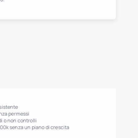
sistente
enza permessi
i o non controlli
500k senza un piano di crescita