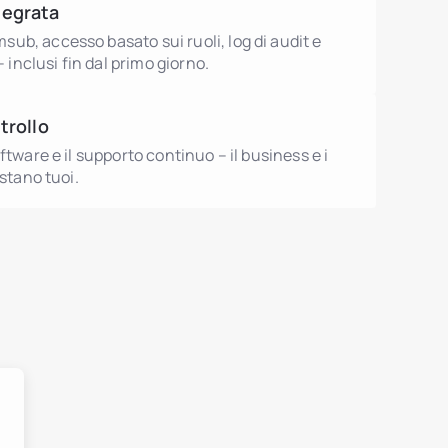
tegrata
b, accesso basato sui ruoli, log di audit e
 – inclusi fin dal primo giorno.
trollo
ftware e il supporto continuo – il business e i
estano tuoi.
utions.debtTokens.title
utions.agentsBrokers.title
mobiliare
utions.nonRealEstateAssets.title