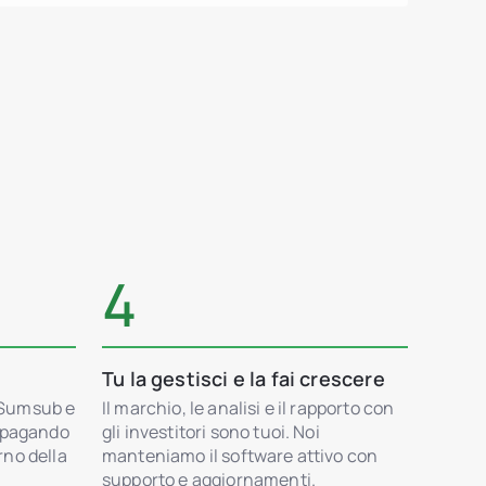
4
Tu la gestisci e la fai crescere
 Sumsub e
Il marchio, le analisi e il rapporto con
n pagando
gli investitori sono tuoi. Noi
erno della
manteniamo il software attivo con
supporto e aggiornamenti.