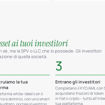
sset ai tuoi investitori
 sé, ma la SPV o LLC che lo possiede. Gli investitori
zione di quella società.
3
truiamo la tua
Entrano gli investitori
orma
Completano il KYC/AML con
acquistano frazioni di toke
aforma white-label con il
in fiat o cripto – tutto all'int
hio e dominio, con uno smart
tua piattaforma.
auditato, portale investitori