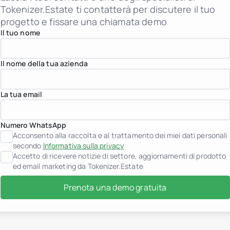
Individui High-Net-Worth
Tokenizer.Estate ti contatterà per discutere il tuo
Albania
progetto e fissare una chiamata demo
jurisdiction.countryNam
jurisdiction.countryName
Il tuo nome
jurisdiction.countryNam
Croazia
jurisdiction.countryNam
Il nome della tua azienda
Francia
Georgia
Germania
La tua email
Grecia
Indonesia
Italia
Lussemburgo
Numero WhatsApp
jurisdiction.countryNam
Acconsento alla raccolta e al trattamento dei miei dati personali
Montenegro
secondo
Informativa sulla privacy
Paesi Bassi
Accetto di ricevere notizie di settore, aggiornamenti di prodotto
jurisdiction.countryNam
ed email marketing da Tokenizer.Estate
Portogallo
Arabia Saudita
Prenota una demo gratuita
Serbia
Spagna
Svizzera
Thailandia
Emirati Arabi Uniti