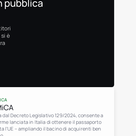
n pubblica
itori
 si è
ra
ICA
MiCA
ia dal Decreto Legislativo 129/2024, consente a
rme lanciata in Italia di ottenere il passaporto
utta l'UE – ampliando il bacino di acquirenti ben
o.