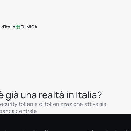
d'Italia
EU MiCA
 già una realtà in Italia?
 security token e di tokenizzazione attiva sia
a banca centrale