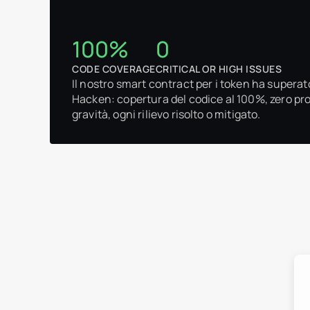
100%
0
CODE COVERAGE
CRITICAL OR HIGH ISSUES
Il nostro smart contract per i token ha supera
Hacken: copertura del codice al 100%, zero prob
gravità, ogni rilievo risolto o mitigato.