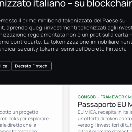
nizzato italiano – su blockchai
 emesso il primo minibond tokenizzato del Paese su
, aprendo quegli investimenti tokenizzati agli invest
kenizzazione regolamentata non è un pilot sulla carta –
me controparte. La tokenizzazione immobiliare rient
ridica: security token ai sensi del Decreto Fintech,
lica
Decreto Fintech
CONSOB – FRAMEWORK M
Passaporto EU 
ndotto un progetto
EU MiCA, recepita in Ital
reblocks per esplorare i
un'offerta di token confo
le diretto che la
verso gli investitori di t
tivamente testando
oltre il mercato domestic