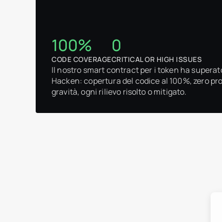
100%
0
CODE COVERAGE
CRITICAL OR HIGH ISSUES
Il nostro smart contract per i token ha supera
Hacken: copertura del codice al 100%, zero prob
gravità, ogni rilievo risolto o mitigato.