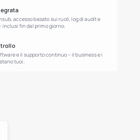
tegrata
b, accesso basato sui ruoli, log di audit e
 – inclusi fin dal primo giorno.
trollo
ftware e il supporto continuo – il business e i
estano tuoi.
utions.debtTokens.title
utions.agentsBrokers.title
mobiliare
utions.nonRealEstateAssets.title