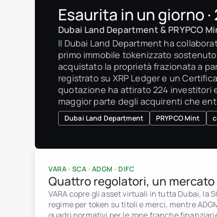
Esaurita in un giorno ·
Dubai Land Department & PRYPCO Mi
Il Dubai Land Department ha collaborat
primo immobile tokenizzato sostenuto d
acquistato la proprietà frazionata a par
registrato su XRP Ledger e un Certifica
quotazione ha attirato 224 investitori e
maggior parte degli acquirenti che entr
Dubai Land Department
PRYPCO Mint
c
VARA · SCA · ADGM · DIFC
Quattro regolatori, un mercato
VARA copre gli asset virtuali in tutta Dubai, la
regime per token su titoli e merci, mentre AD
quadri normativi per le zone franche finanziar