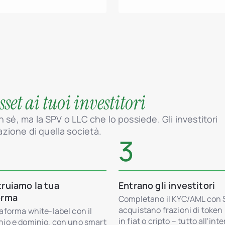
sset ai tuoi investitori
 sé, ma la SPV o LLC che lo possiede. Gli investitori
zione di quella società.
3
truiamo la tua
Entrano gli investitori
orma
Completano il KYC/AML con
acquistano frazioni di toke
aforma white-label con il
in fiat o cripto – tutto all'int
hio e dominio, con uno smart