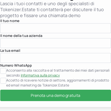
Istituzioni finanziarie
Lascia i tuoi contatti e uno degli specialisti di
Individui High-Net-Worth
Tokenizer.Estate ti contatterà per discutere il tuo
Albania
progetto e fissare una chiamata demo
jurisdiction.countryNam
jurisdiction.countryName
Il tuo nome
jurisdiction.countryNam
Croazia
jurisdiction.countryNam
Il nome della tua azienda
Francia
Georgia
Germania
La tua email
Grecia
Indonesia
Italia
Lussemburgo
Numero WhatsApp
jurisdiction.countryNam
Acconsento alla raccolta e al trattamento dei miei dati personali
Montenegro
secondo
Informativa sulla privacy
Paesi Bassi
Accetto di ricevere notizie di settore, aggiornamenti di prodotto
jurisdiction.countryNam
ed email marketing da Tokenizer.Estate
Portogallo
Arabia Saudita
Prenota una demo gratuita
Serbia
Spagna
Svizzera
Thailandia