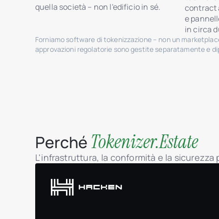
quella società – non l'edificio in sé.
contract 
e pannell
in circa 
Forniamo software di tokenizzazione – non un marketplace
approvazioni regolatorie sono gestite separatamente e dip
Tokenizer.Estate
Perché
L'infrastruttura, la conformità e la sicurezza 