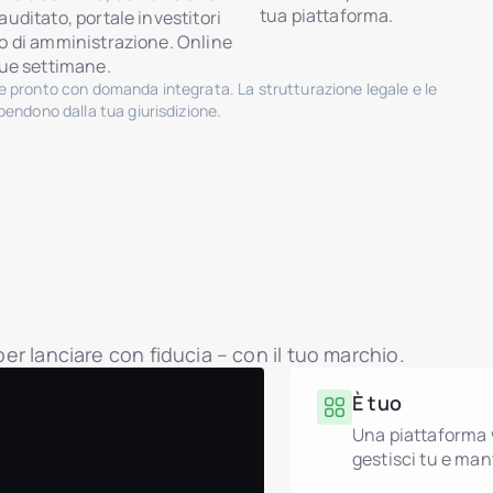
tua piattaforma.
auditato, portale investitori
o di amministrazione. Online
due settimane.
 pronto con domanda integrata. La strutturazione legale e le
endono dalla tua giurisdizione.
per lanciare con fiducia – con il tuo marchio.
È tuo
Una piattaforma w
gestisci tu e mant