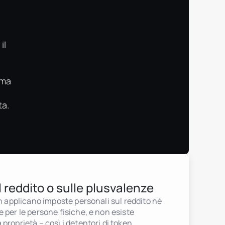
il
ima
ta.
 reddito o sulle plusvalenze
on applicano imposte personali sul reddito né
 per le persone fisiche, e non esiste
proprietà – così i detentori di token