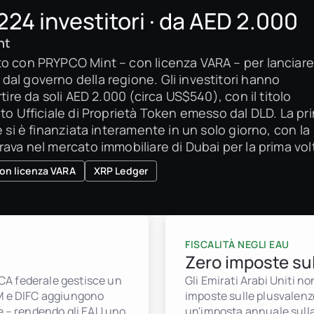
 224 investitori · da AED 2.000
nt
o con PRYPCO Mint – con licenza VARA – per lanciare 
al governo della regione. Gli investitori hanno
tire da soli AED 2.000 (circa US$540), con il titolo
to Ufficiale di Proprietà Token emesso dal DLD. La pr
 si è finanziata interamente in un solo giorno, con la
ava nel mercato immobiliare di Dubai per la prima vol
on licenza VARA
XRP Ledger
FISCALITÀ NEGLI EAU
Zero imposte sul
 SCA federale gestisce un
Gli Emirati Arabi Uniti n
GM e DIFC aggiungono
imposte sulle plusvalenze
ie – rendendo gli EAU uno
un'imposta annuale sulla 