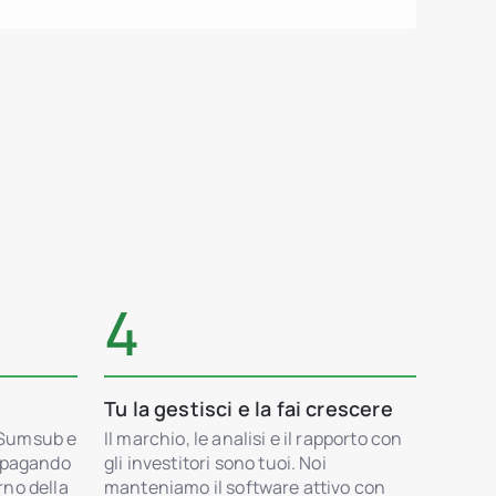
4
Tu la gestisci e la fai crescere
 Sumsub e
Il marchio, le analisi e il rapporto con
n pagando
gli investitori sono tuoi. Noi
erno della
manteniamo il software attivo con