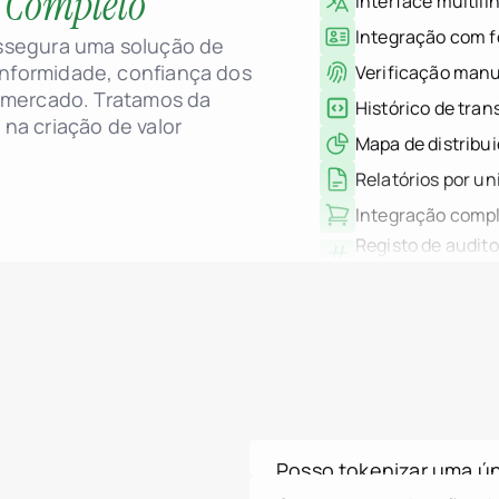
Completo
o
Itália
Verificação manu
Luxemburgo
Histórico de tran
jurisdiction.countryNam
assegura uma solução de
Montenegro
nformidade, confiança dos
Mapa de distribu
Países Baixos
o mercado. Tratamos da
jurisdiction.countryNam
Relatórios por un
Portugal
na criação de valor
Arábia Saudita
Integração comp
Sérvia
Registo de audit
Espanha
Suíça
quê, quando)
Tailândia
Registo de siste
Emirados Árabes Unidos
falhas)
Vietname
Filtros de regist
Mundial
Casos de uso
Suporte a transa
Como funciona a Tokeni
Plataforma Tokenizer.Est
Integração HSM 
Sobre nós
Preços
Registos WORM: 
Contacto
imutável
Controlo de Ace
Posso tokenizar uma ún
Suporte MFA para
Sim. Propriedades de eleva