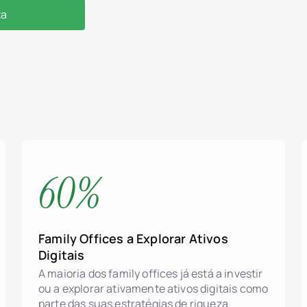
ta
60%
Family Offices a Explorar Ativos
Digitais
A maioria dos family offices já está a investir
Tokenização de at
ou a explorar ativamente ativos digitais como
parte das suas estratégias de riqueza