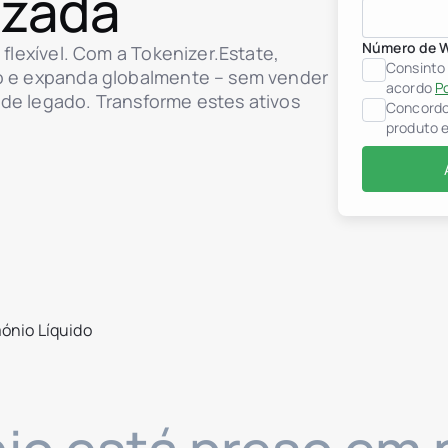
izada
Número de 
 flexível. Com a Tokenizer.Estate,
Consinto
ão e expanda globalmente – sem vender
acordo
Po
 de legado. Transforme estes ativos
Concordo 
produto e
ónio Líquido