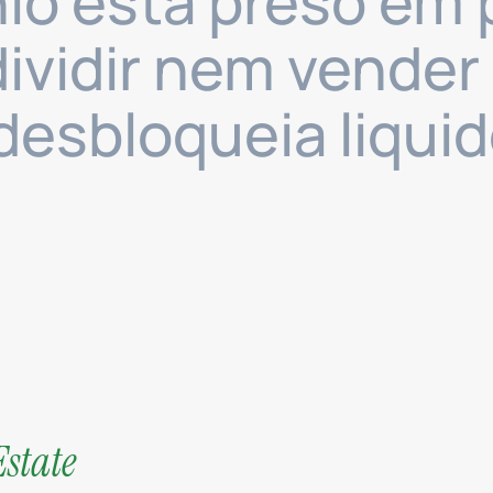
io está preso em
ividir nem vender
desbloqueia liqui
Estate