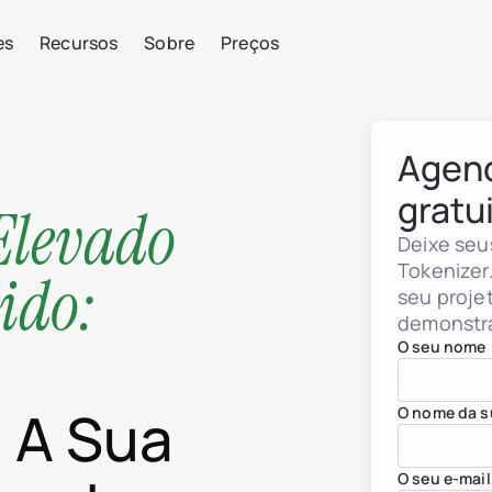
es
Recursos
Sobre
Preços
Agen
gratu
Elevado
Deixe seu
Tokenizer
ido:
seu proje
demonstr
O seu nome
 A Sua
O nome da s
O seu e-mail