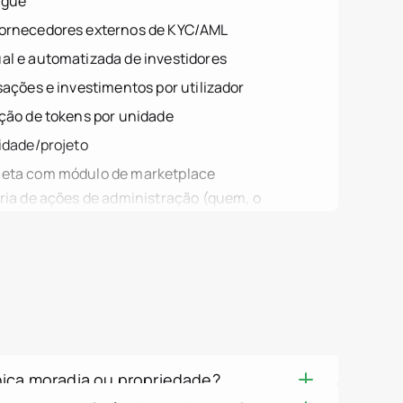
al e automatizada de investidores
sações e investimentos por utilizador
es.mexico
ição de tokens por unidade
es.peru
idade/projeto
leta com módulo de marketplace
oria de ações de administração (quem, o
ma baseado em IP (autenticação, ações,
o e exportação
ções multisig
zação
ate
via AWS KMS
armazenamento não eliminável e
sso Baseado em Funções (RBAC)
ica moradia ou propriedade?
 acesso de administração
do valor podem ser fracionalizadas, permitindo