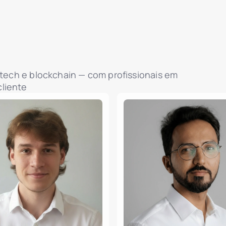
intech e blockchain — com profissionais em
liente
Promotores Imobiliários
header.subNavigation.sol
header.subNavigation.sol
Fundos de Investimento I
header.subNavigation.sol
Empresas Imobiliárias
Instituições Financeiras
Indivíduos com Elevado P
Albânia
jurisdiction.countryNam
jurisdiction.countryName
jurisdiction.countryNam