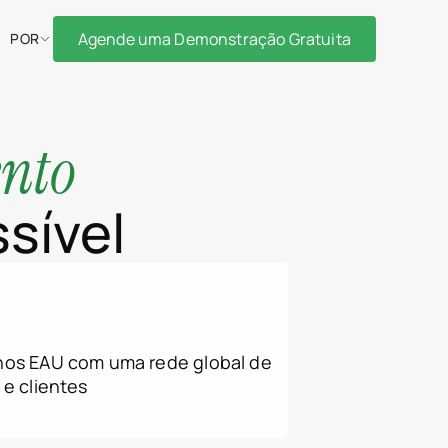
Agende uma Demonstração Gratuita
POR
ento
ssível
nos EAU com uma rede global de
 e clientes