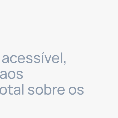
 acessível,
 aos
total sobre os