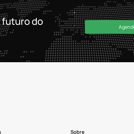
Sobre nós
Preços
Contacto
 futuro do
Agend
s
Sobre