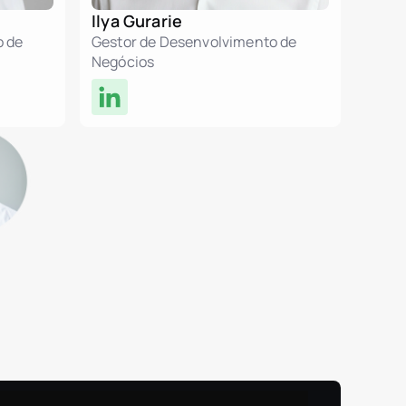
es.dominicanRepublic
Ilya Gurarie
o de
Gestor de Desenvolvimento de
Negócios
es.mexico
es.peru
zação
ate