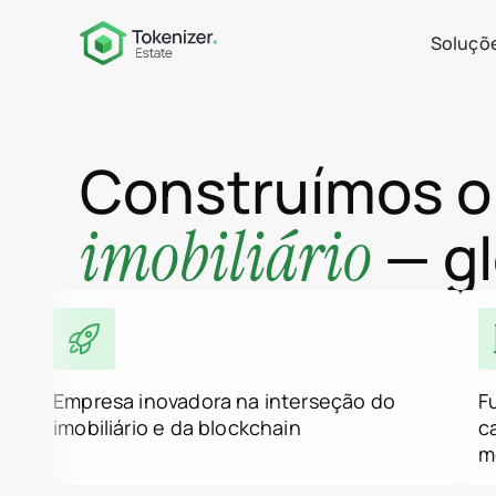
Soluçõ
Construímos 
imobiliário
— gl
Empresa inovadora na interseção do
F
imobiliário e da blockchain
c
m