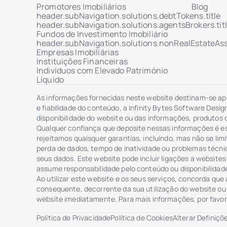
Promotores Imobiliários
Blog
header.subNavigation.solutions.debtTokens.title
header.subNavigation.solutions.agentsBrokers.tit
Fundos de Investimento Imobiliário
header.subNavigation.solutions.nonRealEstateAsse
Empresas Imobiliárias
Instituições Financeiras
Indivíduos com Elevado Património
Líquido
As informações fornecidas neste website destinam-se apen
e fiabilidade do conteúdo, a Infinity Bytes Software Desi
disponibilidade do website ou das informações, produtos o
Qualquer confiança que deposite nessas informações é es
rejeitamos quaisquer garantias, incluindo, mas não se li
perda de dados, tempo de inatividade ou problemas técnic
seus dados. Este website pode incluir ligações a website
assume responsabilidade pelo conteúdo ou disponibilidade 
Ao utilizar este website e os seus serviços, concorda que 
consequente, decorrente da sua utilização do website ou 
website imediatamente. Para mais informações, por fav
Política de Privacidade
Política de Cookies
Alterar Definiçõ