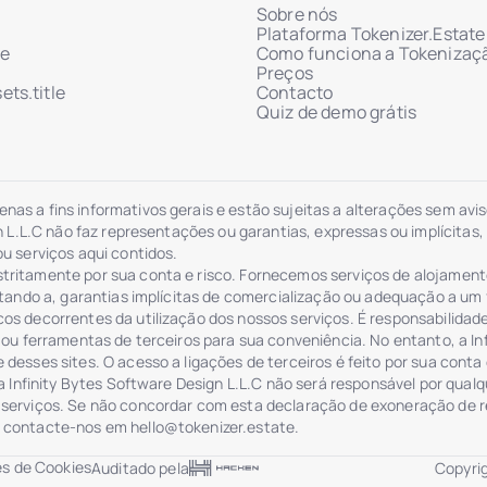
Sobre nós
Plataforma Tokenizer.Estate
le
Como funciona a Tokenizaç
Preços
ts.title
Contacto
Quiz de demo grátis
as a fins informativos gerais e estão sujeitas a alterações sem avi
gn L.L.C não faz representações ou garantias, expressas ou implícitas
u serviços aqui contidos.
tritamente por sua conta e risco. Fornecemos serviços de alojamen
mitando a, garantias implícitas de comercialização ou adequação a um
os decorrentes da utilização dos nossos serviços. É responsabilidade
s ou ferramentas de terceiros para sua conveniência. No entanto, a I
desses sites. O acesso a ligações de terceiros é feito por sua conta 
a Infinity Bytes Software Design L.L.C não será responsável por qualq
serviços. Se não concordar com esta declaração de exoneração de re
or contacte-nos em
hello@tokenizer.estate
.
es de Cookies
Auditado pela
Copyrig