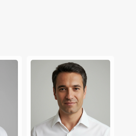
utions.debtTokens.title
utions.agentsBrokers.title
mobiliário
utions.nonRealEstateAssets.title
atrimónio Líquido
es.argentina
s.brazil
es.colombia