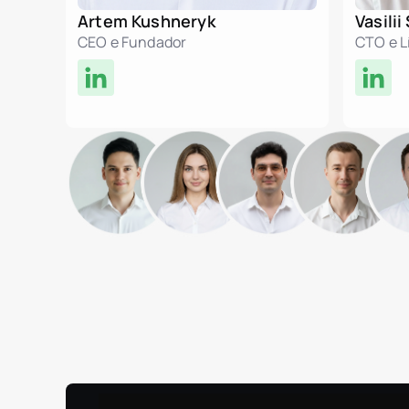
Artem Kushneryk
Vasili
CEO e Fundador
CTO e L