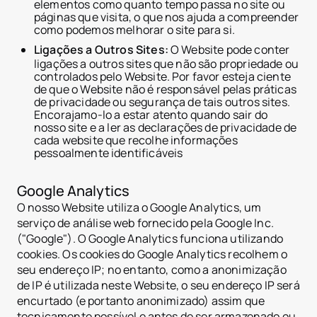
jurisdiction.countryNam
elementos como quanto tempo passa no site ou
Portugal
páginas que visita, o que nos ajuda a compreender
Arábia Saudita
como podemos melhorar o site para si.
Sérvia
Ligações a Outros Sites:
O Website pode conter
Espanha
ligações a outros sites que não são propriedade ou
Suíça
controlados pelo Website. Por favor esteja ciente
Tailândia
de que o Website não é responsável pelas práticas
Emirados Árabes Unidos
de privacidade ou segurança de tais outros sites.
Vietname
Encorajamo-lo a estar atento quando sair do
Mundial
nosso site e a ler as declarações de privacidade de
Casos de uso
cada website que recolhe informações
Como funciona a Tokeni
pessoalmente identificáveis
Plataforma Tokenizer.Est
Sobre nós
Preços
Google Analytics
Contacto
O nosso Website utiliza o Google Analytics, um
serviço de análise web fornecido pela Google Inc.
("Google"). O Google Analytics funciona utilizando
cookies. Os cookies do Google Analytics recolhem o
seu endereço IP; no entanto, como a anonimização
de IP é utilizada neste Website, o seu endereço IP será
encurtado (e portanto anonimizado) assim que
tecnicamente possível e antes de ser armazenado ou