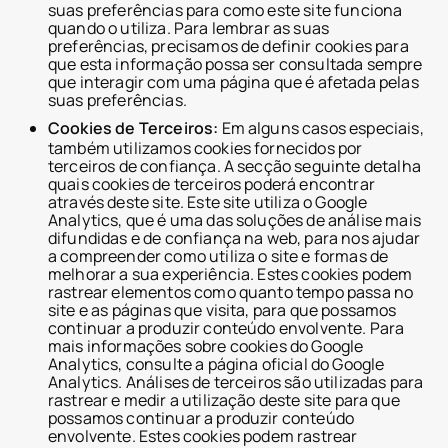
suas preferências para como este site funciona
Promotores Imobiliários
quando o utiliza. Para lembrar as suas
header.subNavigation.sol
preferências, precisamos de definir cookies para
header.subNavigation.sol
que esta informação possa ser consultada sempre
Fundos de Investimento I
que interagir com uma página que é afetada pelas
header.subNavigation.sol
suas preferências.
Empresas Imobiliárias
Cookies de Terceiros:
Em alguns casos especiais,
Instituições Financeiras
Indivíduos com Elevado P
também utilizamos cookies fornecidos por
Albânia
terceiros de confiança. A secção seguinte detalha
jurisdiction.countryNam
quais cookies de terceiros poderá encontrar
jurisdiction.countryName
através deste site. Este site utiliza o Google
jurisdiction.countryNam
Analytics, que é uma das soluções de análise mais
Croácia
difundidas e de confiança na web, para nos ajudar
jurisdiction.countryNam
a compreender como utiliza o site e formas de
França
melhorar a sua experiência. Estes cookies podem
Geórgia
rastrear elementos como quanto tempo passa no
Alemanha
site e as páginas que visita, para que possamos
Grécia
continuar a produzir conteúdo envolvente. Para
Indonésia
mais informações sobre cookies do Google
Itália
Analytics, consulte a página oficial do Google
Luxemburgo
Analytics. Análises de terceiros são utilizadas para
jurisdiction.countryNam
rastrear e medir a utilização deste site para que
Montenegro
possamos continuar a produzir conteúdo
Países Baixos
envolvente. Estes cookies podem rastrear