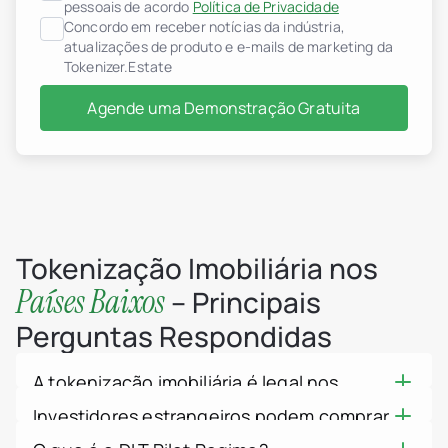
Promotores Imobiliários
pessoais de acordo
Política de Privacidade
header.subNavigation.sol
Concordo em receber notícias da indústria,
header.subNavigation.sol
atualizações de produto e e-mails de marketing da
Fundos de Investimento I
Tokenizer.Estate
header.subNavigation.sol
Empresas Imobiliárias
Agende uma Demonstração Gratuita
Instituições Financeiras
Indivíduos com Elevado P
Albânia
jurisdiction.countryNam
jurisdiction.countryName
jurisdiction.countryNam
Croácia
jurisdiction.countryNam
França
Tokenização Imobiliária nos
Geórgia
Países Baixos
Alemanha
– Principais
Grécia
Perguntas Respondidas
Indonésia
Itália
Luxemburgo
A tokenização imobiliária é legal nos
jurisdiction.countryNam
Montenegro
Países Baixos?
Investidores estrangeiros podem comprar
Países Baixos
Sim. Um token imobiliário que se comporta
jurisdiction.countryNam
imóveis holandeses tokenizados?