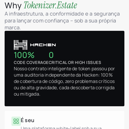
Tokenizer.Estate
Why
A infraestrutura, a conformidade e a segurança
para lançar com confiança – sob a sua própria
marca.
100%
0
CODE COVERAGE
CRITICAL OR HIGH ISSUES
Nosso contrato inteligente de token passou por
uma auditoria independente da Hacken: 100%
de cobertura de código, zero problemas críticos
ou de alta gravidade, cada descoberta corrigida
ou mitigada.
É seu
Uma plataforma white-label sob a sua