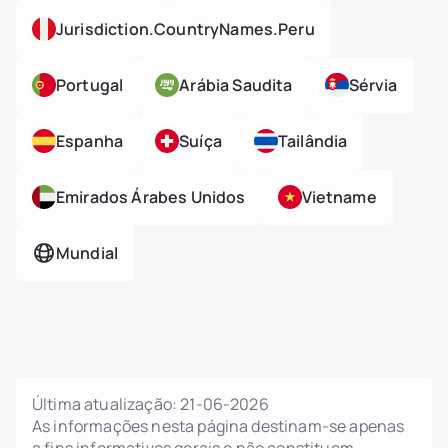
Jurisdiction.countryNames.peru
Portugal
Arábia Saudita
Sérvia
Espanha
Suíça
Tailândia
Emirados Árabes Unidos
Vietname
Mundial
Última atualização:
21-06-2026
As informações nesta página destinam-se apenas