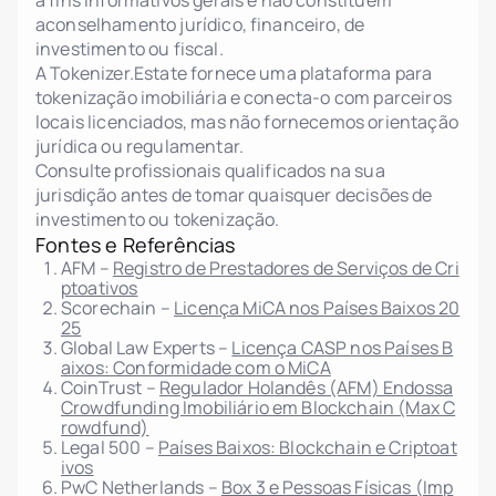
a fins informativos gerais e não constituem
aconselhamento jurídico, financeiro, de
investimento ou fiscal.
A Tokenizer.Estate fornece uma plataforma para
tokenização imobiliária e conecta-o com parceiros
locais licenciados, mas não fornecemos orientação
jurídica ou regulamentar.
Consulte profissionais qualificados na sua
jurisdição antes de tomar quaisquer decisões de
investimento ou tokenização.
Fontes e Referências
AFM –
Registro de Prestadores de Serviços de Cri
ptoativos
Scorechain –
Licença MiCA nos Países Baixos 20
25
Global Law Experts –
Licença CASP nos Países B
aixos: Conformidade com o MiCA
CoinTrust –
Regulador Holandês (AFM) Endossa
Crowdfunding Imobiliário em Blockchain (Max C
rowdfund)
Legal 500 –
Países Baixos: Blockchain e Criptoat
ivos
PwC Netherlands –
Box 3 e Pessoas Físicas (Imp