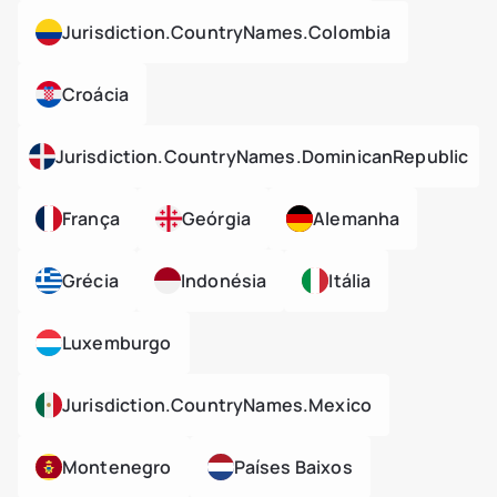
Jurisdiction.countryNames.colombia
Croácia
Jurisdiction.countryNames.dominicanRepublic
França
Geórgia
Alemanha
Grécia
Indonésia
Itália
Luxemburgo
Jurisdiction.countryNames.mexico
Montenegro
Países Baixos