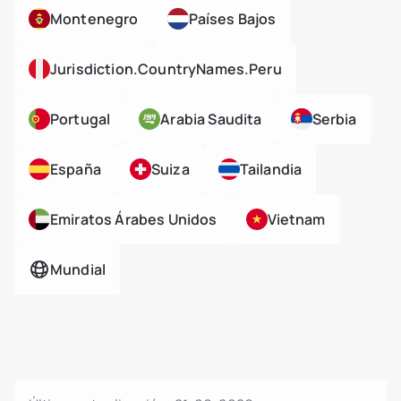
Montenegro
Países Bajos
Jurisdiction.countryNames.peru
Portugal
Arabia Saudita
Serbia
España
Suiza
Tailandia
Emiratos Árabes Unidos
Vietnam
Mundial