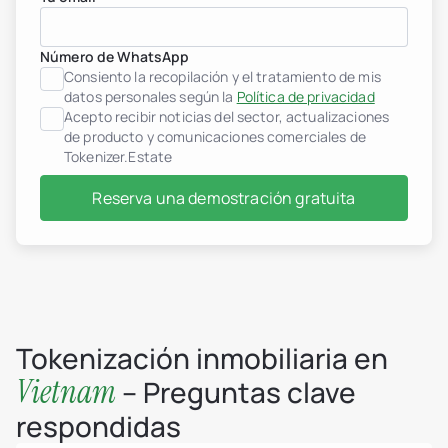
Desarrolladores inmobilia
Número de WhatsApp
header.subNavigation.sol
Consiento la recopilación y el tratamiento de mis
header.subNavigation.sol
Fondos de inversión inmob
datos personales según la
Política de privacidad
header.subNavigation.sol
Acepto recibir noticias del sector, actualizaciones
Empresas inmobiliarias
de producto y comunicaciones comerciales de
Instituciones financieras
Tokenizer.Estate
Personas de alto patrimo
Albania
Reserva una demostración gratuita
jurisdiction.countryNam
jurisdiction.countryName
jurisdiction.countryNam
Croacia
jurisdiction.countryNam
Francia
Georgia
Alemania
Grecia
Tokenización inmobiliaria en
Indonesia
Vietnam
– Preguntas clave
Italia
Luxemburgo
respondidas
jurisdiction.countryNam
Montenegro