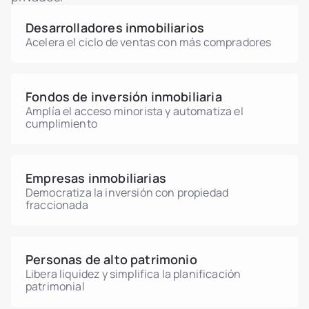
supervisada.
que conviene consultarlo con un asesor
fiscal vietnamita.
Desarrolladores inmobiliarios
Acelera el ciclo de ventas con más compradores
Fondos de inversión inmobiliaria
Amplía el acceso minorista y automatiza el
cumplimiento
Empresas inmobiliarias
Democratiza la inversión con propiedad
fraccionada
Personas de alto patrimonio
Libera liquidez y simplifica la planificación
patrimonial