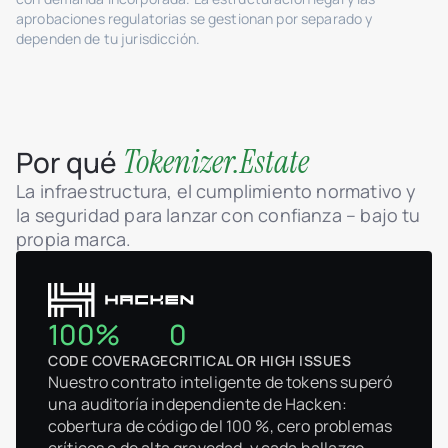
aprobaciones regulatorias se gestionan por separado y
dependen de tu jurisdicción.
Tokenizer.Estate
Por qué
La infraestructura, el cumplimiento normativo y
la seguridad para lanzar con confianza – bajo tu
propia marca.
100%
0
CODE COVERAGE
CRITICAL OR HIGH ISSUES
Nuestro contrato inteligente de tokens superó
una auditoría independiente de Hacken:
cobertura de código del 100 %, cero problemas