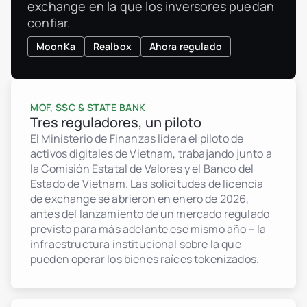
exchange en la que los inversores puedan
confiar.
MoonKa
Realbox
Ahora regulado
MOF, SSC & STATE BANK
Tres reguladores, un piloto
El Ministerio de Finanzas lidera el piloto de
activos digitales de Vietnam, trabajando junto a
la Comisión Estatal de Valores y el Banco del
Estado de Vietnam. Las solicitudes de licencia
de exchange se abrieron en enero de 2026,
antes del lanzamiento de un mercado regulado
previsto para más adelante ese mismo año – la
infraestructura institucional sobre la que
pueden operar los bienes raíces tokenizados.