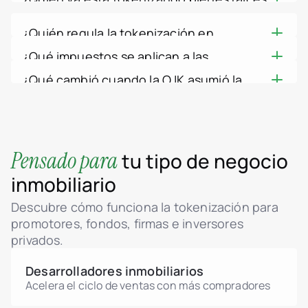
Serbia
tokenizados?
Financieros) regula los activos financieros
en Indonesia?
España
Indirectamente, y la tokenización lo facilita.
digitales, incluidas las criptomonedas, bajo la
Suiza
GORO, la primera plataforma en el sandbox de
¿Quién regula la tokenización en
Los extranjeros no pueden ser propietarios de
Tailandia
Ley No. 4 de 2023, y gestiona un sandbox
la OJK, permite a más de 100,000 usuarios
Indonesia?
terrenos en pleno dominio en Indonesia;
Emiratos Árabes Unidos
¿Qué impuestos se aplican a las
regulatorio específicamente para la
invertir en villas de Bali y unidades de Yakarta
La OJK (Otoritas Jasa Keuangan). La
Vietnam
utilizan títulos de Derecho de Uso (Hak Pakai)
ganancias de bienes raíces tokenizados
tokenización de propiedades. La primera
desde aproximadamente US$1. Plataformas
¿Qué cambió cuando la OJK asumió la
Mundial
autoridad supervisora sobre criptomonedas y
o una empresa de inversión extranjera (PT
en Indonesia?
plataforma admitida, GORO, opera la
como Binaryx también tokenizan casas
Casos de uso
activos financieros digitales se transfirió de la
regulación de las criptomonedas?
PMA). Las estructuras tokenizadas, en las
Cómo funciona la tokeni
inversión fraccionada en propiedades bajo
La venta de una propiedad conlleva un
vacacionales en Bali – alrededor de 25
agencia de materias primas Bappebti a la OJK
El 10 de enero de 2025 la supervisión de las
que una empresa es titular de la propiedad y
Plataforma Tokenizer.Est
esta supervisión.
impuesto sobre la renta final del 2,5% para el
propiedades para más de 2,000 inversores a
el 10 de enero de 2025, y la OJK ahora
criptomonedas y los activos financieros
Sobre nosotros
emite fracciones, son una forma práctica de
vendedor y un impuesto de transmisión del
mediados de 2025 – lo que demuestra una
supervisa tanto la negociación como la oferta
Precios
digitales pasó de Bappebti a la OJK,
que los inversores extranjeros obtengan
5% (BPHTB) para el comprador, con IVA (12%
demanda minorista real.
Contacto
Pensado para
tu tipo de negocio
de activos digitales bajo la Ley No. 4 de 2023 y
reclasificando estos activos como
exposición dentro de estas normas.
desde 2025) en las ventas de nuevas
el Reglamento OJK 27/2024.
instrumentos financieros y poniendo tanto su
inmobiliario
promociones. Los ingresos por alquiler
negociación como su oferta bajo un único
tributan a un tipo final del 10% para
regulador del sector financiero – un marco
Descubre cómo funciona la tokenización para
residentes y hasta el 20% para no residentes,
más protector para el inversor que también
promotores, fondos, firmas e inversores
y el impuesto anual sobre la propiedad (PBB)
cubre los proyectos piloto de tokenización de
privados.
oscila entre el 0,1% y el 0,5%. Confirma el
propiedades.
tratamiento de una participación tokenizada
Desarrolladores inmobiliarios
con un asesor fiscal indonesio.
Acelera el ciclo de ventas con más compradores