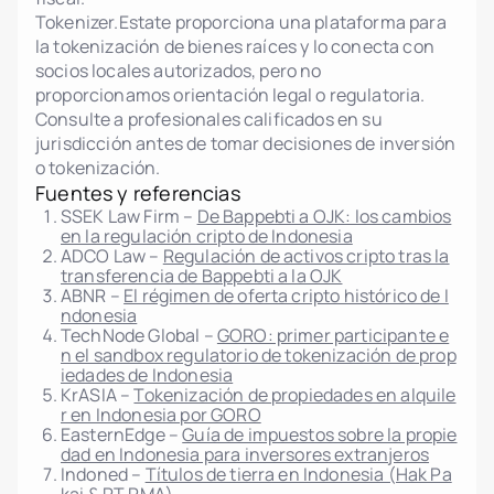
Tokenizer.Estate proporciona una plataforma para
la tokenización de bienes raíces y lo conecta con
socios locales autorizados, pero no
proporcionamos orientación legal o regulatoria.
Consulte a profesionales calificados en su
jurisdicción antes de tomar decisiones de inversión
o tokenización.
Fuentes y referencias
SSEK Law Firm –
De Bappebti a OJK: los cambios
en la regulación cripto de Indonesia
ADCO Law –
Regulación de activos cripto tras la
transferencia de Bappebti a la OJK
ABNR –
El régimen de oferta cripto histórico de I
ndonesia
TechNode Global –
GORO: primer participante e
n el sandbox regulatorio de tokenización de prop
iedades de Indonesia
KrASIA –
Tokenización de propiedades en alquile
r en Indonesia por GORO
EasternEdge –
Guía de impuestos sobre la propie
dad en Indonesia para inversores extranjeros
Indoned –
Títulos de tierra en Indonesia (Hak Pa