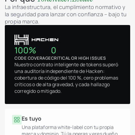
La infraestructura, el cumplimiento normativo y
la seguridad para lanzar con confianza – bajo tu
propia marca.
100%
0
CODE COVERAGE
CRITICAL OR HIGH ISSUES
Nuestro contrato inteligente de tokens superó
una auditoría independiente de Hacken:
cobertura de código del 100 %, cero problemas
críticos o de alta gravedad, y cada hallazgo
corregido o mitigado.
Es tuyo
Una plataforma white-label con tu propia
marca y dominio. Tú la operas y eres dueño