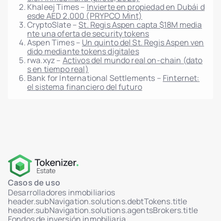
Khaleej Times –
Invierte en propiedad en Dubái d
automatizada
esde AED 2.000 (PRYPCO Mint)
Historial de transacciones e inversiones por
CryptoSlate –
St. Regis Aspen capta $18M media
usuario
nte una oferta de security tokens
Aspen Times –
Un quinto del St. Regis Aspen ven
Mapa de distribución de tokens por unidad
dido mediante tokens digitales
Reportes por unidad/proyecto
rwa.xyz –
Activos del mundo real on-chain (dato
s en tiempo real)
Integración completa con el módulo de
Bank for International Settlements –
Finternet:
mercado
el sistema financiero del futuro
Registro de auditoría de acciones de admin
(quién, qué, cuándo)
Registro del sistema basado en IP (auth,
acciones, fallos)
Filtros de logs y exportación
Soporte de transacciones multisig
Integración HSM vía AWS KMS
Casos de uso
Logs WORM: almacenamiento inmutable y no
Desarrolladores inmobiliarios
eliminable
header.subNavigation.solutions.debtTokens.title
Control de acceso basado en roles (RBAC)
header.subNavigation.solutions.agentsBrokers.title
Fondos de inversión inmobiliaria