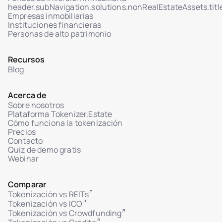
Soporte MFA para acceso de administradores
header.subNavigation.solutions.nonRealEstateAssets.titl
Empresas inmobiliarias
Panel de actividad en tiempo real (usuarios,
Instituciones financieras
ventas, tokens)
Personas de alto patrimonio
Transferencias de tokens iniciadas por admin
Sistema de tickets seguro con Centro de ayuda
Recursos
Blog
Interfaz de chat de admin para tickets con
inversores
Gestión de estado de tickets: En revisión /
Acerca de
Resuelto
Sobre nosotros
Plataforma Tokenizer.Estate
Adjuntos de archivos en el diálogo usuario-
Cómo funciona la tokenización
admin
Precios
Contacto
Quiz de demo gratis
Webinar
Comparar
Tokenización vs REITs
Tokenización vs ICO
Tokenización vs Crowdfunding