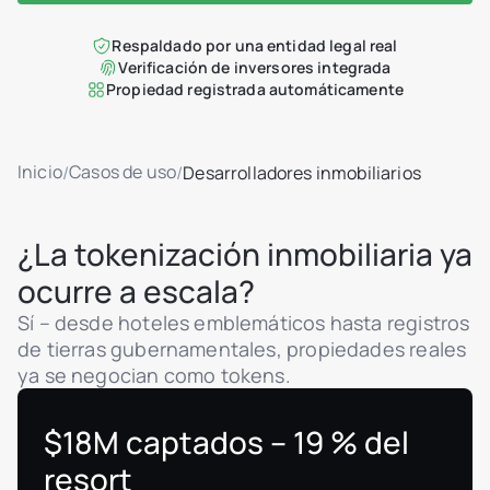
Respaldado por una entidad legal real
Verificación de inversores integrada
Propiedad registrada automáticamente
Inicio
Casos de uso
/
/
Desarrolladores inmobiliarios
¿La tokenización inmobiliaria ya
ocurre a escala?
Sí – desde hoteles emblemáticos hasta registros
de tierras gubernamentales, propiedades reales
ya se negocian como tokens.
$18M captados – 19 % del
resort