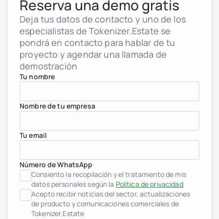
Reserva una demo gratis
Desarrolladores inmobilia
header.subNavigation.sol
Deja tus datos de contacto y uno de los
header.subNavigation.sol
Fondos de inversión inmob
especialistas de Tokenizer.Estate se
header.subNavigation.sol
pondrá en contacto para hablar de tu
Empresas inmobiliarias
proyecto y agendar una llamada de
Instituciones financieras
Personas de alto patrimo
demostración
Albania
Tu nombre
jurisdiction.countryNam
jurisdiction.countryName
jurisdiction.countryNam
Nombre de tu empresa
Croacia
jurisdiction.countryNam
Francia
Georgia
Tu email
Alemania
Grecia
Indonesia
Número de WhatsApp
Italia
Consiento la recopilación y el tratamiento de mis
Luxemburgo
datos personales según la
Política de privacidad
jurisdiction.countryNam
Acepto recibir noticias del sector, actualizaciones
Montenegro
Países Bajos
de producto y comunicaciones comerciales de
jurisdiction.countryNam
Tokenizer.Estate