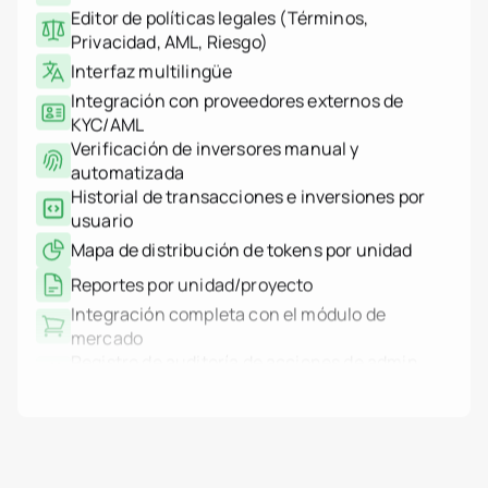
Interfaz multilingüe
Integración con proveedores externos de
KYC/AML
Verificación de inversores manual y
automatizada
Historial de transacciones e inversiones por
usuario
Mapa de distribución de tokens por unidad
Reportes por unidad/proyecto
Integración completa con el módulo de
mercado
Registro de auditoría de acciones de admin
(quién, qué, cuándo)
Registro del sistema basado en IP (auth,
acciones, fallos)
Filtros de logs y exportación
Soporte de transacciones multisig
Integración HSM vía AWS KMS