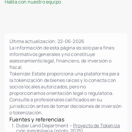
Lógica de smart contracts conforme a MiCA
Habla con nuestro equipo
Propiedad fraccionada de inmuebles
Panel de administración para gestión de
unidades y proyectos
Precios dinámicos, fases y control de estado
Última actualización:
22-06-2026
Carga planos, renders y PDFs legales
La información de esta página es solo para fines
Galería interactiva de unidades con estado en
informativos generales y no constituye
tiempo real
asesoramiento legal, financiero, de inversión o
Notificaciones de cambios para
fiscal.
administradores e inversores
Tokenizer.Estate proporciona una plataforma para
Panel personal del inversor
la tokenización de bienes raíces y lo conecta con
socios locales autorizados, pero no
Importación/exportación de datos
proporcionamos orientación legal o regulatoria.
Editor de políticas legales (Términos,
Consulte a profesionales calificados en su
Privacidad, AML, Riesgo)
jurisdicción antes de tomar decisiones de inversión
Interfaz multilingüe
o tokenización.
Integración con proveedores externos de
Fuentes y referencias
KYC/AML
Dubai Land Department –
Proyecto de Tokeniza
ción Inmobiliaria (piloto, 2025)
Verificación de inversores manual y