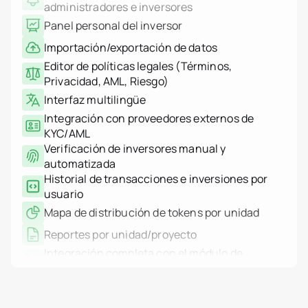
Panel personal del inversor
Importación/exportación de datos
Desarrolladores inmobilia
Editor de políticas legales (Términos,
header.subNavigation.sol
header.subNavigation.sol
Privacidad, AML, Riesgo)
Fondos de inversión inmob
Interfaz multilingüe
header.subNavigation.sol
Empresas inmobiliarias
Integración con proveedores externos de
Instituciones financieras
KYC/AML
Personas de alto patrimo
Verificación de inversores manual y
Albania
automatizada
jurisdiction.countryNam
jurisdiction.countryName
Historial de transacciones e inversiones por
jurisdiction.countryNam
usuario
Croacia
Mapa de distribución de tokens por unidad
jurisdiction.countryNam
Francia
Reportes por unidad/proyecto
Georgia
Alemania
Integración completa con el módulo de
Grecia
mercado
Indonesia
Registro de auditoría de acciones de admin
Italia
(quién, qué, cuándo)
Luxemburgo
Registro del sistema basado en IP (auth,
jurisdiction.countryNam