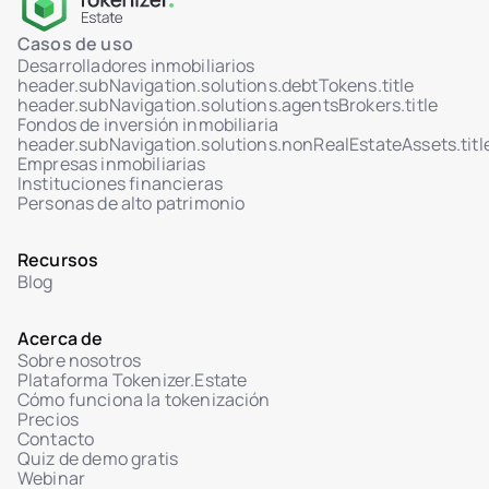
admin
Tokenización de activos inmobiliarios
Casos de uso
Desarrolladores inmobiliarios
Soporte del estándar ERC-3643 (Security
header.subNavigation.solutions.debtTokens.title
Token)
header.subNavigation.solutions.agentsBrokers.title
Lógica de smart contracts conforme a MiCA
Fondos de inversión inmobiliaria
header.subNavigation.solutions.nonRealEstateAssets.titl
Propiedad fraccionada de inmuebles
Empresas inmobiliarias
Instituciones financieras
Panel de administración para gestión de
Personas de alto patrimonio
unidades y proyectos
Precios dinámicos, fases y control de estado
Recursos
Carga planos, renders y PDFs legales
Blog
Galería interactiva de unidades con estado en
tiempo real
Acerca de
Notificaciones de cambios para
Sobre nosotros
administradores e inversores
Plataforma Tokenizer.Estate
Cómo funciona la tokenización
Panel personal del inversor
Precios
Contacto
Importación/exportación de datos
Quiz de demo gratis
Editor de políticas legales (Términos,
Webinar