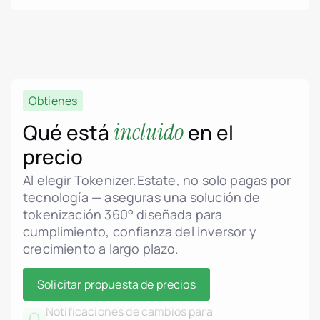
Tokenización de activos inmobiliarios
Obtienes
Soporte del estándar ERC-3643 (Security
incluido
Qué está
en el
Token)
Lógica de smart contracts conforme a MiCA
precio
Propiedad fraccionada de inmuebles
Al elegir Tokenizer.Estate, no solo pagas por
Panel de administración para gestión de
tecnología — aseguras una solución de
unidades y proyectos
tokenización 360° diseñada para
Precios dinámicos, fases y control de estado
cumplimiento, confianza del inversor y
crecimiento a largo plazo.
Carga planos, renders y PDFs legales
Galería interactiva de unidades con estado en
tiempo real
Solicitar propuesta de precios
Notificaciones de cambios para
administradores e inversores