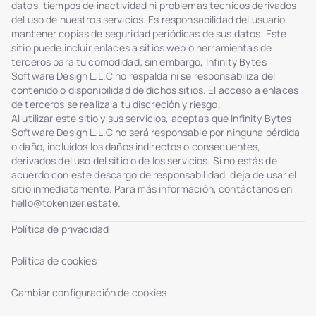
Integración HSM vía AWS KMS
datos, tiempos de inactividad ni problemas técnicos derivados
del uso de nuestros servicios. Es responsabilidad del usuario
Logs WORM: almacenamiento inmutable y no
mantener copias de seguridad periódicas de sus datos. Este
eliminable
sitio puede incluir enlaces a sitios web o herramientas de
Control de acceso basado en roles (RBAC)
terceros para tu comodidad; sin embargo, Infinity Bytes
Software Design L.L.C no respalda ni se responsabiliza del
Soporte MFA para acceso de administradores
contenido o disponibilidad de dichos sitios. El acceso a enlaces
Panel de actividad en tiempo real (usuarios,
de terceros se realiza a tu discreción y riesgo.
ventas, tokens)
Al utilizar este sitio y sus servicios, aceptas que Infinity Bytes
Software Design L.L.C no será responsable por ninguna pérdida
Transferencias de tokens iniciadas por admin
o daño, incluidos los daños indirectos o consecuentes,
Sistema de tickets seguro con Centro de ayuda
derivados del uso del sitio o de los servicios. Si no estás de
acuerdo con este descargo de responsabilidad, deja de usar el
Interfaz de chat de admin para tickets con
sitio inmediatamente. Para más información, contáctanos en
inversores
hello@tokenizer.estate
.
Gestión de estado de tickets: En revisión /
Resuelto
Política de privacidad
Adjuntos de archivos en el diálogo usuario-
admin
Política de cookies
Cambiar configuración de cookies