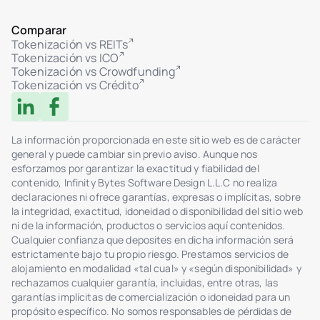
Privacidad, AML, Riesgo)
Interfaz multilingüe
Comparar
Integración con proveedores externos de
Tokenización vs REITs
KYC/AML
Tokenización vs ICO
Tokenización vs Crowdfunding
Verificación de inversores manual y
Tokenización vs Crédito
automatizada
Historial de transacciones e inversiones por
usuario
Mapa de distribución de tokens por unidad
La información proporcionada en este sitio web es de carácter
general y puede cambiar sin previo aviso. Aunque nos
Reportes por unidad/proyecto
esforzamos por garantizar la exactitud y fiabilidad del
Integración completa con el módulo de
contenido, Infinity Bytes Software Design L.L.C no realiza
mercado
declaraciones ni ofrece garantías, expresas o implícitas, sobre
la integridad, exactitud, idoneidad o disponibilidad del sitio web
Registro de auditoría de acciones de admin
ni de la información, productos o servicios aquí contenidos.
(quién, qué, cuándo)
Cualquier confianza que deposites en dicha información será
Registro del sistema basado en IP (auth,
estrictamente bajo tu propio riesgo. Prestamos servicios de
acciones, fallos)
alojamiento en modalidad «tal cual» y «según disponibilidad» y
Filtros de logs y exportación
rechazamos cualquier garantía, incluidas, entre otras, las
garantías implícitas de comercialización o idoneidad para un
Soporte de transacciones multisig
propósito específico. No somos responsables de pérdidas de