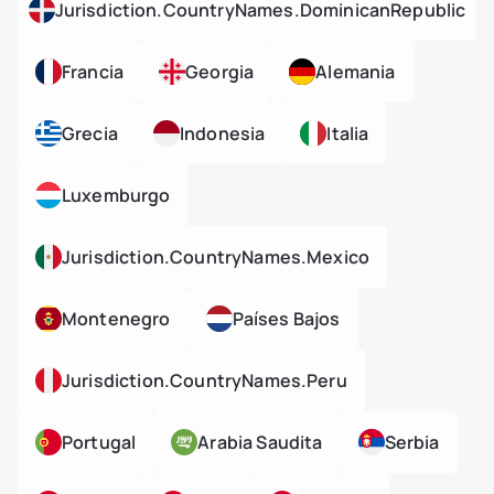
Jurisdiction.countryNames.dominicanRepublic
Francia
Georgia
Alemania
Grecia
Indonesia
Italia
Luxemburgo
Jurisdiction.countryNames.mexico
Montenegro
Países Bajos
Jurisdiction.countryNames.peru
Portugal
Arabia Saudita
Serbia