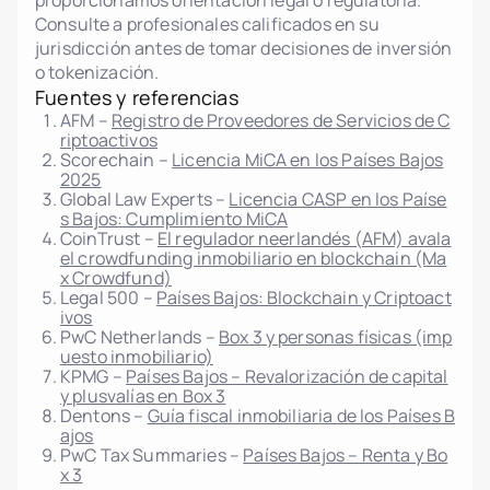
proporcionamos orientación legal o regulatoria.
Consulte a profesionales calificados en su
jurisdicción antes de tomar decisiones de inversión
o tokenización.
Fuentes y referencias
AFM –
Registro de Proveedores de Servicios de C
riptoactivos
Scorechain –
Licencia MiCA en los Países Bajos
2025
Global Law Experts –
Licencia CASP en los Paíse
s Bajos: Cumplimiento MiCA
CoinTrust –
El regulador neerlandés (AFM) avala
el crowdfunding inmobiliario en blockchain (Ma
x Crowdfund)
Legal 500 –
Países Bajos: Blockchain y Criptoact
ivos
PwC Netherlands –
Box 3 y personas físicas (imp
uesto inmobiliario)
KPMG –
Países Bajos – Revalorización de capital
y plusvalías en Box 3
Dentons –
Guía fiscal inmobiliaria de los Países B
ajos
PwC Tax Summaries –
Países Bajos – Renta y Bo
x 3