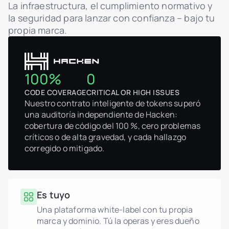
La infraestructura, el cumplimiento normativo y
la seguridad para lanzar con confianza – bajo tu
propia marca.
100%
0
CODE COVERAGE
CRITICAL OR HIGH ISSUES
Nuestro contrato inteligente de tokens superó
una auditoría independiente de Hacken:
cobertura de código del 100 %, cero problemas
críticos o de alta gravedad, y cada hallazgo
corregido o mitigado.
Es tuyo
Una plataforma white-label con tu propia
marca y dominio. Tú la operas y eres dueño