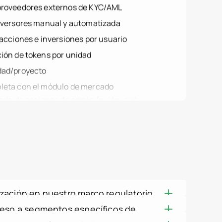
es.mexico
sacciones e inversiones por usuario
ción de tokens por unidad
es.peru
dad/proyecto
leta con el módulo de mercado
oría de acciones de admin (quién, qué,
ema basado en IP (auth, acciones,
exportación
zación
acciones multisig
ate
 vía AWS KMS
cenamiento inmutable y no eliminable
o basado en roles (RBAC)
zación en nuestro marco regulatorio
 acceso de administradores
ceso a segmentos específicos de
d en tiempo real (usuarios, ventas,
sobre las estructuras legales que tus equipos