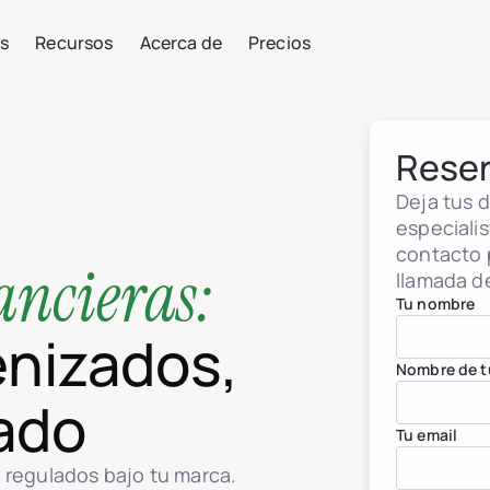
s
Recursos
Acerca de
Precios
Reser
Deja tus 
especiali
contacto 
ancieras:
llamada d
Tu nombre
enizados,
Nombre de t
lado
Tu email
 regulados bajo tu marca.