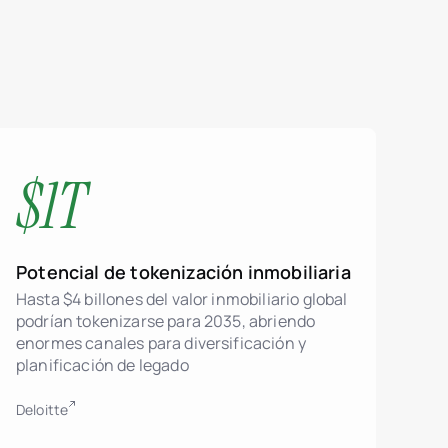
$1T
Potencial de tokenización inmobiliaria
Hasta $4 billones del valor inmobiliario global
podrían tokenizarse para 2035, abriendo
enormes canales para diversificación y
planificación de legado
ctivos inmobiliarios
Deloitte
ndar ERC-3643 (Security Token)