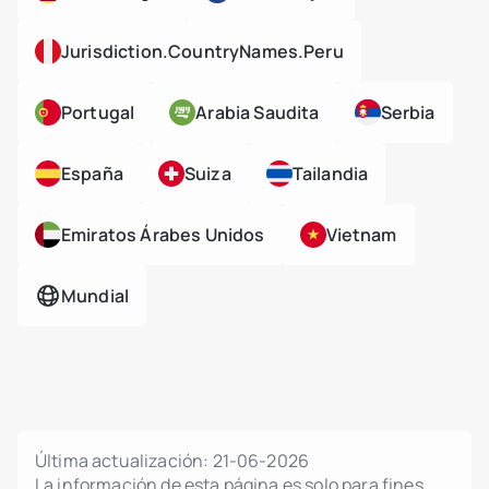
Jurisdiction.countryNames.peru
Portugal
Arabia Saudita
Serbia
España
Suiza
Tailandia
Emiratos Árabes Unidos
Vietnam
Mundial
Última actualización:
21-06-2026
La información de esta página es solo para fines