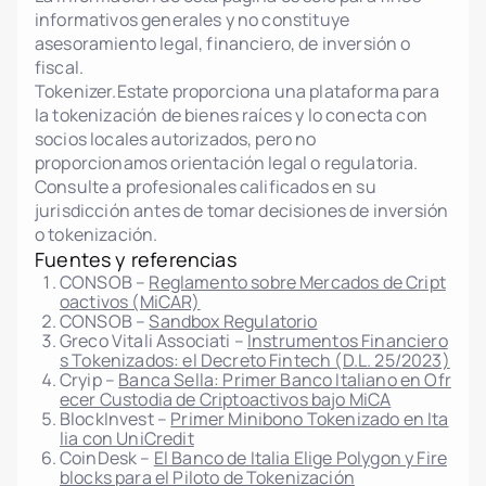
informativos generales y no constituye
asesoramiento legal, financiero, de inversión o
fiscal.
Tokenizer.Estate proporciona una plataforma para
la tokenización de bienes raíces y lo conecta con
socios locales autorizados, pero no
proporcionamos orientación legal o regulatoria.
Consulte a profesionales calificados en su
jurisdicción antes de tomar decisiones de inversión
o tokenización.
Fuentes y referencias
CONSOB –
Reglamento sobre Mercados de Cript
oactivos (MiCAR)
CONSOB –
Sandbox Regulatorio
Greco Vitali Associati –
Instrumentos Financiero
s Tokenizados: el Decreto Fintech (D.L. 25/2023)
Cryip –
Banca Sella: Primer Banco Italiano en Ofr
ecer Custodia de Criptoactivos bajo MiCA
BlockInvest –
Primer Minibono Tokenizado en Ita
lia con UniCredit
CoinDesk –
El Banco de Italia Elige Polygon y Fire
blocks para el Piloto de Tokenización