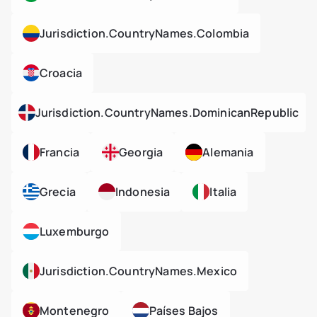
Jurisdiction.countryNames.colombia
Croacia
Jurisdiction.countryNames.dominicanRepublic
Francia
Georgia
Alemania
Grecia
Indonesia
Italia
Luxemburgo
Jurisdiction.countryNames.mexico
Montenegro
Países Bajos