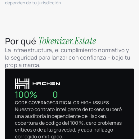
dependen de tu jurisdicción.
Tokenizer.Estate
Por qué
La infraestructura, el cumplimiento normativo y
la seguridad para lanzar con confianza – bajo tu
propia marca.
100%
0
CODE COVERAGE
CRITICAL OR HIGH ISSUES
Nuestro contrato inteligente de tokens superó
una auditoría independiente de Hacken:
cobertura de código del 100 %, cero problemas
críticos o de alta gravedad, y cada hallazgo
corregido o mitigado.