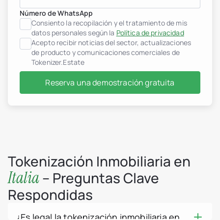
header.subNavigation.sol
header.subNavigation.sol
Número de WhatsApp
Fondos de inversión inmob
Consiento la recopilación y el tratamiento de mis
header.subNavigation.sol
datos personales según la
Política de privacidad
Empresas inmobiliarias
Acepto recibir noticias del sector, actualizaciones
Instituciones financieras
de producto y comunicaciones comerciales de
Personas de alto patrimo
Albania
Tokenizer.Estate
jurisdiction.countryNam
jurisdiction.countryName
Reserva una demostración gratuita
jurisdiction.countryNam
Croacia
jurisdiction.countryNam
Francia
Georgia
Alemania
Grecia
Indonesia
Tokenización Inmobiliaria en
Italia
Luxemburgo
Italia
– Preguntas Clave
jurisdiction.countryNam
Montenegro
Respondidas
Países Bajos
jurisdiction.countryNam
Portugal
¿Es legal la tokenización inmobiliaria en