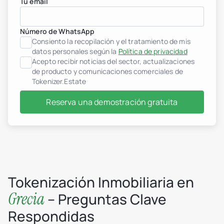
Tu email
Desarrolladores inmobilia
header.subNavigation.sol
Número de WhatsApp
header.subNavigation.sol
Fondos de inversión inmob
Consiento la recopilación y el tratamiento de mis
header.subNavigation.sol
datos personales según la
Política de privacidad
Empresas inmobiliarias
Acepto recibir noticias del sector, actualizaciones
Instituciones financieras
de producto y comunicaciones comerciales de
Personas de alto patrimo
Tokenizer.Estate
Albania
jurisdiction.countryNam
Reserva una demostración gratuita
jurisdiction.countryName
jurisdiction.countryNam
Croacia
jurisdiction.countryNam
Francia
Georgia
Alemania
Grecia
Indonesia
Tokenización Inmobiliaria en
Italia
Grecia
Luxemburgo
– Preguntas Clave
jurisdiction.countryNam
Respondidas
Montenegro
Países Bajos