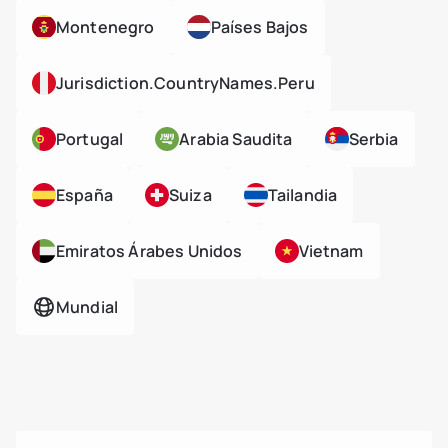
Montenegro
Países Bajos
Jurisdiction.countryNames.peru
Portugal
Arabia Saudita
Serbia
España
Suiza
Tailandia
Emiratos Árabes Unidos
Vietnam
Mundial