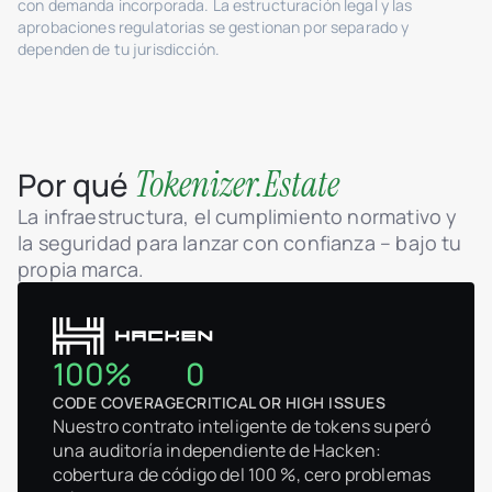
con demanda incorporada. La estructuración legal y las
aprobaciones regulatorias se gestionan por separado y
dependen de tu jurisdicción.
Tokenizer.Estate
Por qué
La infraestructura, el cumplimiento normativo y
la seguridad para lanzar con confianza – bajo tu
propia marca.
100%
0
CODE COVERAGE
CRITICAL OR HIGH ISSUES
Nuestro contrato inteligente de tokens superó
una auditoría independiente de Hacken:
cobertura de código del 100 %, cero problemas