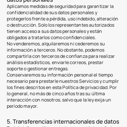
Aplicamos medidas de seguridad para garantizar la
confidencialidad de sus datos personales y
protegerlos frente a pérdida, uso indebido, alteración
o destrucción. Solo los representantes autorizados
tienen acceso a sus datos personales y están
obligados a tratarlos como confidenciales.
No venderemos, alquilaremos ni cederemos su
información a terceros. No obstante, podemos
compartirla con terceros de confianza para realizar
análisis estadísticos, enviarle correos, prestar
soporte o gestionar entregas.
Desarrolladores inmobilia
Conservaremos su información personal el tiempo
header.subNavigation.sol
necesario para prestarle nuestros Servicios y cumplir
header.subNavigation.sol
los fines descritos en esta Política de privacidad. Por
Fondos de inversión inmob
header.subNavigation.sol
lo general, no más de cinco años tras su última
Empresas inmobiliarias
interacción con nosotros, salvo que la ley exija un
Instituciones financieras
período mayor.
Personas de alto patrimo
Albania
jurisdiction.countryNam
5. Transferencias internacionales de datos
jurisdiction.countryName