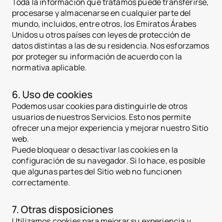
Toda la información que tratamos puede transferirse,
jurisdiction.countryNam
Croacia
procesarse y almacenarse en cualquier parte del
jurisdiction.countryNam
mundo, incluidos, entre otros, los Emiratos Árabes
Francia
Unidos u otros países con leyes de protección de
Georgia
datos distintas a las de su residencia. Nos esforzamos
Alemania
por proteger su información de acuerdo con la
Grecia
Indonesia
normativa aplicable.
Italia
Luxemburgo
jurisdiction.countryNam
6. Uso de cookies
Montenegro
Podemos usar cookies para distinguirle de otros
Países Bajos
usuarios de nuestros Servicios. Esto nos permite
jurisdiction.countryNam
ofrecer una mejor experiencia y mejorar nuestro Sitio
Portugal
Arabia Saudita
web.
Serbia
Puede bloquear o desactivar las cookies en la
España
configuración de su navegador. Si lo hace, es posible
Suiza
que algunas partes del Sitio web no funcionen
Tailandia
Emiratos Árabes Unidos
correctamente.
Vietnam
Mundial
7. Otras disposiciones
Casos de uso
Cómo funciona la tokeni
Utilizamos cookies para mejorar su experiencia y