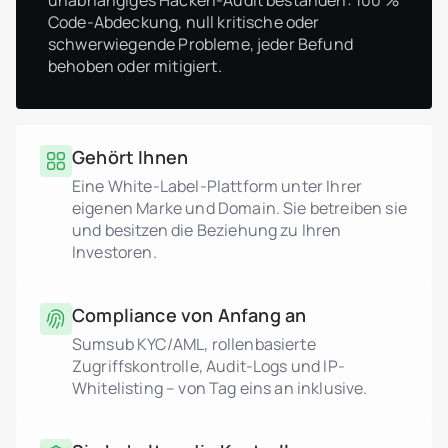
unabhängiges Hacken-Audit bestanden: 100 %
Code-Abdeckung, null kritische oder
schwerwiegende Probleme, jeder Befund
behoben oder mitigiert.
Gehört Ihnen
Eine White-Label-Plattform unter Ihrer
eigenen Marke und Domain. Sie betreiben sie
und besitzen die Beziehung zu Ihren
Investoren.
Compliance von Anfang an
Sumsub KYC/AML, rollenbasierte
Zugriffskontrolle, Audit-Logs und IP-
Whitelisting – von Tag eins an inklusive.