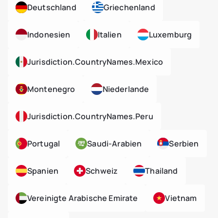
Deutschland
Griechenland
Indonesien
Italien
Luxemburg
Jurisdiction.countryNames.mexico
Montenegro
Niederlande
Jurisdiction.countryNames.peru
Portugal
Saudi-Arabien
Serbien
Spanien
Schweiz
Thailand
Vereinigte Arabische Emirate
Vietnam