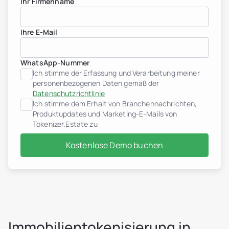
Ihr Firmenname
Ihre E-Mail
Immobilienentwickler
WhatsApp-Nummer
header.subNavigation.sol
Ich stimme der Erfassung und Verarbeitung meiner
header.subNavigation.sol
personenbezogenen Daten gemäß der
Immobilien-Investmentf
Datenschutzrichtlinie
header.subNavigation.sol
Ich stimme dem Erhalt von Branchennachrichten,
Immobilienunternehmen
Produktupdates und Marketing-E-Mails von
Finanzinstitute
Tokenizer.Estate zu
Vermögende Privatperso
Albanien
jurisdiction.countryNam
Kostenlose Demo buchen
jurisdiction.countryName
jurisdiction.countryNam
Kroatien
jurisdiction.countryNam
Frankreich
Georgien
Deutschland
Griechenland
Immobilientokenisierung in
Indonesien