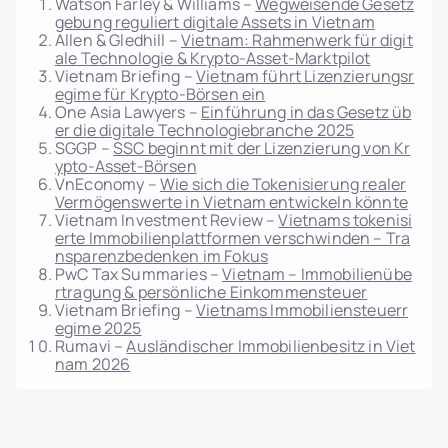
Watson Farley & Williams –
Wegweisende Gesetz
gebung reguliert digitale Assets in Vietnam
Allen & Gledhill –
Vietnam: Rahmenwerk für digit
ale Technologie & Krypto-Asset-Marktpilot
Vietnam Briefing –
Vietnam führt Lizenzierungsr
egime für Krypto-Börsen ein
One Asia Lawyers –
Einführung in das Gesetz üb
er die digitale Technologiebranche 2025
SGGP –
SSC beginnt mit der Lizenzierung von Kr
ypto-Asset-Börsen
VnEconomy –
Wie sich die Tokenisierung realer
Vermögenswerte in Vietnam entwickeln könnte
Vietnam Investment Review –
Vietnams tokenisi
erte Immobilienplattformen verschwinden – Tra
nsparenzbedenken im Fokus
PwC Tax Summaries –
Vietnam – Immobilienübe
rtragung & persönliche Einkommensteuer
Vietnam Briefing –
Vietnams Immobiliensteuerr
egime 2025
Rumavi –
Ausländischer Immobilienbesitz in Viet
nam 2026