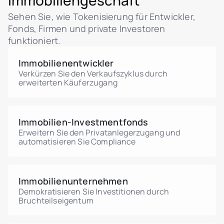
Immobiliengeschäft
eines regulierten Marktes später in diesem
Da digitale Assets nun gesetzlich anerkannt
zuzüglich 5 % persönlicher Einkommensteuer
Jahr.
sind und ein regulierter Pilot läuft, baut das
Sehen Sie, wie Tokenisierung für Entwickler,
auf die Bruttoeinnahmen. Die steuerliche
Land die tokenisierte Immobilienwirtschaft
Fonds, Firmen und private Investoren
Behandlung eines tokenisierten Anteils
auf einer regelkonformen, beaufsichtigten
funktioniert.
hängt von seiner Struktur ab – lassen Sie sich
Grundlage neu auf.
daher von einem vietnamesischen
Steuerberater beraten.
Immobilienentwickler
Verkürzen Sie den Verkaufszyklus durch
erweiterten Käuferzugang
Immobilien-Investmentfonds
Erweitern Sie den Privatanlegerzugang und
automatisieren Sie Compliance
Immobilienunternehmen
Demokratisieren Sie Investitionen durch
Bruchteilseigentum