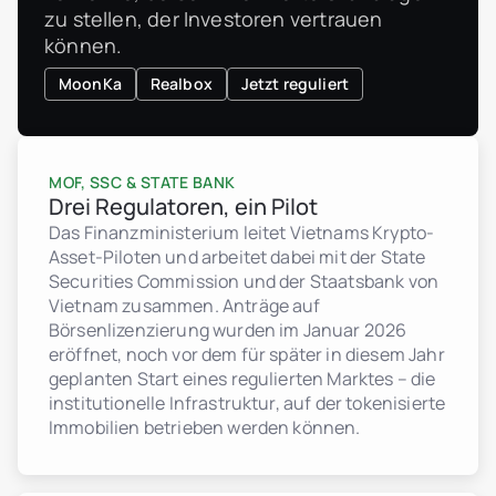
zu stellen, der Investoren vertrauen
können.
MoonKa
Realbox
Jetzt reguliert
MOF, SSC & STATE BANK
Drei Regulatoren, ein Pilot
Das Finanzministerium leitet Vietnams Krypto-
Asset-Piloten und arbeitet dabei mit der State
Securities Commission und der Staatsbank von
Vietnam zusammen. Anträge auf
Börsenlizenzierung wurden im Januar 2026
eröffnet, noch vor dem für später in diesem Jahr
geplanten Start eines regulierten Marktes – die
institutionelle Infrastruktur, auf der tokenisierte
Immobilien betrieben werden können.