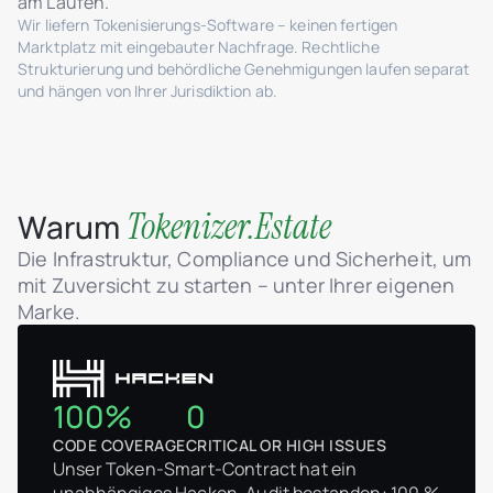
am Laufen.
Wir liefern Tokenisierungs-Software – keinen fertigen
Marktplatz mit eingebauter Nachfrage. Rechtliche
Strukturierung und behördliche Genehmigungen laufen separat
und hängen von Ihrer Jurisdiktion ab.
Tokenizer.Estate
Warum
Die Infrastruktur, Compliance und Sicherheit, um
mit Zuversicht zu starten – unter Ihrer eigenen
Marke.
100%
0
CODE COVERAGE
CRITICAL OR HIGH ISSUES
Unser Token-Smart-Contract hat ein