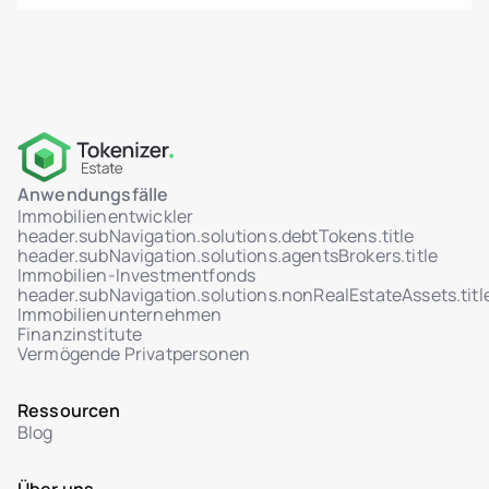
Modul
Prüfprotokoll der Admin-Aktionen (wer, was,
wann)
IP-basierte Systemprotokollierung
(Authentifizierung, Aktionen, Fehler)
Protokollfilter und -export
Multisig-Transaktionsunterstützung
Anwendungsfälle
HSM-Integration über AWS KMS
Immobilienentwickler
WORM-Protokolle: nicht löschbar,
header.subNavigation.solutions.debtTokens.title
unveränderliche Speicherung
header.subNavigation.solutions.agentsBrokers.title
Immobilien-Investmentfonds
Rollenbasierte Zugriffskontrolle (RBAC)
header.subNavigation.solutions.nonRealEstateAssets.titl
Immobilienunternehmen
MFA-Unterstützung für Admin-Zugang
Finanzinstitute
Echtzeit-Aktivitäts-Dashboard (Benutzer,
Vermögende Privatpersonen
Verkäufe, Token)
Vom Admin ausgelöste Token-Transfers
Ressourcen
Blog
Sicheres Ticketsystem mit Hilfecenter
Admin-Chat-Schnittstelle für Tickets mit