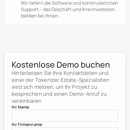
Wir liefern die Software und kontinuierlichen
Support – das Geschäft und Ihre Investoren
bleiben bei Ihnen.
Immobilienentwickler
header.subNavigation.sol
header.subNavigation.sol
Immobilien-Investmentf
Kostenlose Demo buchen
header.subNavigation.sol
Immobilienunternehmen
Hinterlassen Sie Ihre Kontaktdaten und
Finanzinstitute
einer der Tokenizer.Estate-Spezialisten
Vermögende Privatperso
Albanien
wird sich melden, um Ihr Projekt zu
jurisdiction.countryNam
besprechen und einen Demo-Anruf zu
jurisdiction.countryName
vereinbaren
jurisdiction.countryNam
Kroatien
Ihr Name
jurisdiction.countryNam
Frankreich
Georgien
Ihr Firmenname
Deutschland