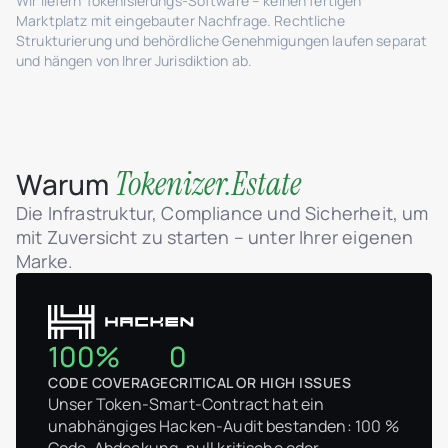
Wir liefern Tokenisierungs-Software – keinen fertigen
Marktplatz mit eingebauter Nachfrage. Rechtliche
Strukturierung und behördliche Genehmigungen laufen separat
und hängen von Ihrer Jurisdiktion ab.
Tokenizer.Estate
Warum
Die Infrastruktur, Compliance und Sicherheit, um
mit Zuversicht zu starten – unter Ihrer eigenen
Marke.
100%
0
CODE COVERAGE
CRITICAL OR HIGH ISSUES
Unser Token-Smart-Contract hat ein
unabhängiges Hacken-Audit bestanden: 100 %