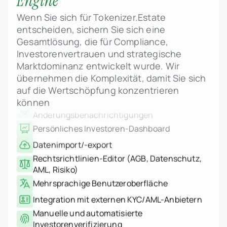
Engine
Projektverwaltung
Dynamische Preisgestaltung, Phasen und
Wenn Sie sich für Tokenizer.Estate
Statuskontrolle
entscheiden, sichern Sie sich eine
Grundrisse, Visualisierungen und rechtliche
Gesamtlösung, die für Compliance,
PDFs hochladen
Investorenvertrauen und strategische
Interaktive Einheitengalerie mit Echtzeit-
Marktdominanz entwickelt wurde. Wir
Status
übernehmen die Komplexität, damit Sie sich
Admin- und Investoren-
auf die Wertschöpfung konzentrieren
Änderungsbenachrichtigungen
können
Persönliches Investoren-Dashboard
Datenimport/-export
Rechtsrichtlinien-Editor (AGB, Datenschutz,
AML, Risiko)
Mehrsprachige Benutzeroberfläche
Integration mit externen KYC/AML-Anbietern
Manuelle und automatisierte
Investorenverifizierung
Transaktions- und Investitionshistorie pro
Benutzer