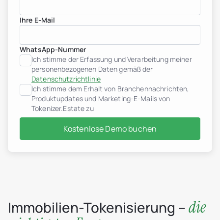
Griechenland
Indonesien
Ihre E-Mail
Italien
Luxemburg
jurisdiction.countryNam
Montenegro
WhatsApp-Nummer
Niederlande
Ich stimme der Erfassung und Verarbeitung meiner
jurisdiction.countryNam
personenbezogenen Daten gemäß der
Portugal
Datenschutzrichtlinie
Saudi-Arabien
Ich stimme dem Erhalt von Branchennachrichten,
Serbien
Produktupdates und Marketing-E-Mails von
Spanien
Tokenizer.Estate zu
Schweiz
Thailand
Kostenlose Demo buchen
Vereinigte Arabische Emi
Vietnam
Weltweit
Anwendungsfälle
Wie Tokenisierung funkti
Tokenizer.Estate Plattfo
Über uns
Preise
Kontakt
die
Immobilien-Tokenisierung –