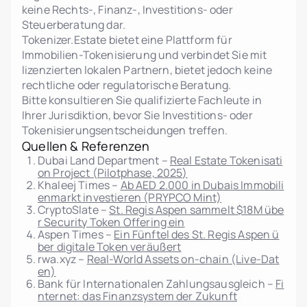
keine Rechts-, Finanz-, Investitions- oder
Interaktive Einheitengalerie mit Echtzeit-
Steuerberatung dar.
Status
Tokenizer.Estate bietet eine Plattform für
Admin- und Investoren-
Immobilien-Tokenisierung und verbindet Sie mit
Änderungsbenachrichtigungen
lizenzierten lokalen Partnern, bietet jedoch keine
Persönliches Investoren-Dashboard
rechtliche oder regulatorische Beratung.
Datenimport/-export
Bitte konsultieren Sie qualifizierte Fachleute in
Ihrer Jurisdiktion, bevor Sie Investitions- oder
Rechtsrichtlinien-Editor (AGB, Datenschutz,
Tokenisierungsentscheidungen treffen.
AML, Risiko)
Quellen & Referenzen
Mehrsprachige Benutzeroberfläche
Dubai Land Department –
Real Estate Tokenisati
on Project (Pilotphase, 2025)
Integration mit externen KYC/AML-Anbietern
Khaleej Times –
Ab AED 2.000 in Dubais Immobili
Manuelle und automatisierte
enmarkt investieren (PRYPCO Mint)
Investorenverifizierung
CryptoSlate –
St. Regis Aspen sammelt $18M übe
Transaktions- und Investitionshistorie pro
r Security Token Offering ein
Aspen Times –
Ein Fünftel des St. Regis Aspen ü
Benutzer
ber digitale Token veräußert
Token-Verteilungskarte pro Einheit
rwa.xyz –
Real-World Assets on-chain (Live-Dat
en)
Berichte pro Einheit/Projekt
Bank für Internationalen Zahlungsausgleich –
Fi
Vollständige Integration mit dem Marktplatz-
nternet: das Finanzsystem der Zukunft