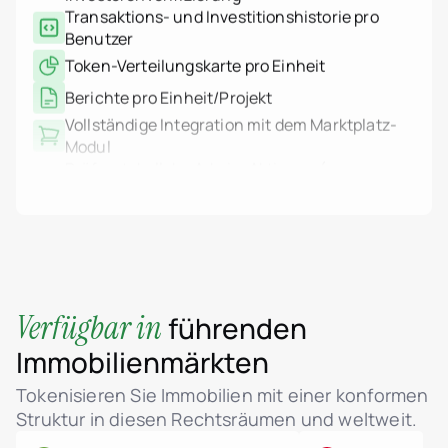
Token-Verteilungskarte pro Einheit
Berichte pro Einheit/Projekt
Vollständige Integration mit dem Marktplatz-
Modul
Prüfprotokoll der Admin-Aktionen (wer, was,
wann)
IP-basierte Systemprotokollierung
(Authentifizierung, Aktionen, Fehler)
Protokollfilter und -export
Multisig-Transaktionsunterstützung
HSM-Integration über AWS KMS
WORM-Protokolle: nicht löschbar,
Verfügbar in
führenden
unveränderliche Speicherung
Immobilienmärkten
Rollenbasierte Zugriffskontrolle (RBAC)
MFA-Unterstützung für Admin-Zugang
Tokenisieren Sie Immobilien mit einer konformen
Echtzeit-Aktivitäts-Dashboard (Benutzer,
Struktur in diesen Rechtsräumen und weltweit.
Verkäufe, Token)