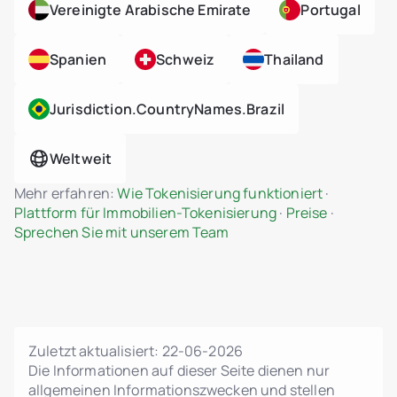
Vereinigte Arabische Emirate
Portugal
Vom Admin ausgelöste Token-Transfers
Sicheres Ticketsystem mit Hilfecenter
Spanien
Schweiz
Thailand
Admin-Chat-Schnittstelle für Tickets mit
Investoren
Jurisdiction.countryNames.brazil
Ticket-Statusverwaltung: In Prüfung / Gelöst
Dateianhänge im Benutzer-Admin-Dialog
Weltweit
Tokenisierung von Immobilien-
Vermögenswerten
Mehr erfahren:
Wie Tokenisierung funktioniert
·
ERC-3643 (Security Token)
Plattform für Immobilien-Tokenisierung
·
Preise
·
Standardunterstützung
Sprechen Sie mit unserem Team
MiCA-konforme Smart-Contract-Logik
Bruchteilseigentum an Immobilien
Admin-Dashboard für Einheiten- und
Projektverwaltung
Dynamische Preisgestaltung, Phasen und
Zuletzt aktualisiert:
22-06-2026
Statuskontrolle
Die Informationen auf dieser Seite dienen nur
Grundrisse, Visualisierungen und rechtliche
allgemeinen Informationszwecken und stellen
PDFs hochladen