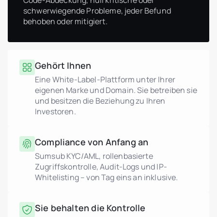
Code-Abdeckung, null kritische oder
schwerwiegende Probleme, jeder Befund
behoben oder mitigiert.
Gehört Ihnen
Eine White-Label-Plattform unter Ihrer
eigenen Marke und Domain. Sie betreiben sie
und besitzen die Beziehung zu Ihren
Investoren.
Compliance von Anfang an
Sumsub KYC/AML, rollenbasierte
Zugriffskontrolle, Audit-Logs und IP-
Whitelisting – von Tag eins an inklusive.
Sie behalten die Kontrolle