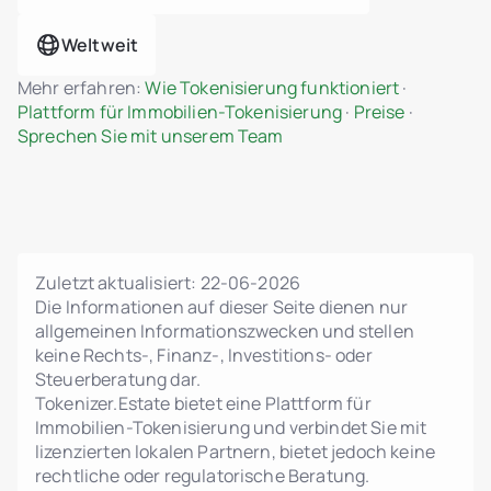
Dateianhänge im Benutzer-Admin-Dialog
Weltweit
Tokenisierung von Immobilien-
Vermögenswerten
Mehr erfahren:
Wie Tokenisierung funktioniert
·
ERC-3643 (Security Token)
Plattform für Immobilien-Tokenisierung
·
Preise
·
Standardunterstützung
Sprechen Sie mit unserem Team
MiCA-konforme Smart-Contract-Logik
Bruchteilseigentum an Immobilien
Admin-Dashboard für Einheiten- und
Projektverwaltung
Dynamische Preisgestaltung, Phasen und
Zuletzt aktualisiert:
22-06-2026
Statuskontrolle
Die Informationen auf dieser Seite dienen nur
Grundrisse, Visualisierungen und rechtliche
allgemeinen Informationszwecken und stellen
PDFs hochladen
keine Rechts-, Finanz-, Investitions- oder
Interaktive Einheitengalerie mit Echtzeit-
Steuerberatung dar.
Status
Tokenizer.Estate bietet eine Plattform für
Admin- und Investoren-
Immobilien-Tokenisierung und verbindet Sie mit
Änderungsbenachrichtigungen
lizenzierten lokalen Partnern, bietet jedoch keine
Persönliches Investoren-Dashboard
rechtliche oder regulatorische Beratung.