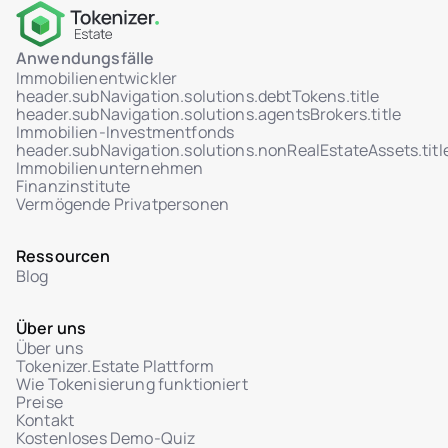
Multisig-Transaktionsunterstützung
HSM-Integration über AWS KMS
Anwendungsfälle
WORM-Protokolle: nicht löschbar,
Immobilienentwickler
unveränderliche Speicherung
header.subNavigation.solutions.debtTokens.title
header.subNavigation.solutions.agentsBrokers.title
Rollenbasierte Zugriffskontrolle (RBAC)
Immobilien-Investmentfonds
header.subNavigation.solutions.nonRealEstateAssets.titl
MFA-Unterstützung für Admin-Zugang
Immobilienunternehmen
Echtzeit-Aktivitäts-Dashboard (Benutzer,
Finanzinstitute
Verkäufe, Token)
Vermögende Privatpersonen
Vom Admin ausgelöste Token-Transfers
Ressourcen
Sicheres Ticketsystem mit Hilfecenter
Blog
Admin-Chat-Schnittstelle für Tickets mit
Investoren
Über uns
Ticket-Statusverwaltung: In Prüfung / Gelöst
Über uns
Tokenizer.Estate Plattform
Dateianhänge im Benutzer-Admin-Dialog
Wie Tokenisierung funktioniert
Preise
Kontakt
Kostenloses Demo-Quiz