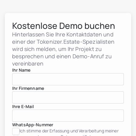
Kostenlose Demo buchen
Immobilienentwickler
header.subNavigation.sol
Hinterlassen Sie Ihre Kontaktdaten und
header.subNavigation.sol
einer der Tokenizer.Estate-Spezialisten
Immobilien-Investmentf
wird sich melden, um Ihr Projekt zu
header.subNavigation.sol
Immobilienunternehmen
besprechen und einen Demo-Anruf zu
Finanzinstitute
vereinbaren
Vermögende Privatperso
Ihr Name
Albanien
jurisdiction.countryNam
jurisdiction.countryName
jurisdiction.countryNam
Ihr Firmenname
Kroatien
jurisdiction.countryNam
Frankreich
Ihre E-Mail
Georgien
Deutschland
Griechenland
WhatsApp-Nummer
Indonesien
Ich stimme der Erfassung und Verarbeitung meiner
Italien