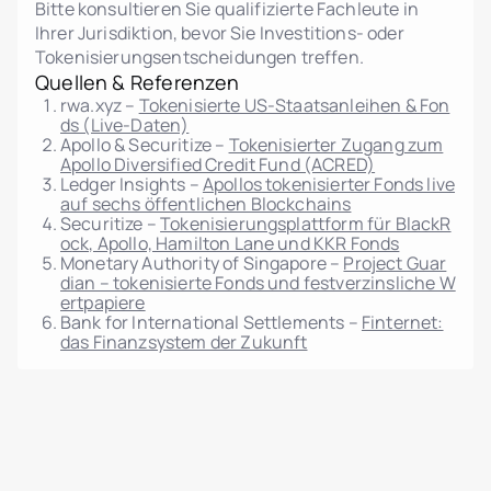
Datenimport/-export
Bitte konsultieren Sie qualifizierte Fachleute in
Ihrer Jurisdiktion, bevor Sie Investitions- oder
Rechtsrichtlinien-Editor (AGB, Datenschutz,
Tokenisierungsentscheidungen treffen.
AML, Risiko)
Quellen & Referenzen
Mehrsprachige Benutzeroberfläche
rwa.xyz –
Tokenisierte US-Staatsanleihen & Fon
Integration mit externen KYC/AML-Anbietern
ds (Live-Daten)
Apollo & Securitize –
Tokenisierter Zugang zum
Manuelle und automatisierte
Apollo Diversified Credit Fund (ACRED)
Investorenverifizierung
Ledger Insights –
Apollos tokenisierter Fonds live
Transaktions- und Investitionshistorie pro
auf sechs öffentlichen Blockchains
Securitize –
Tokenisierungsplattform für BlackR
Benutzer
ock, Apollo, Hamilton Lane und KKR Fonds
Token-Verteilungskarte pro Einheit
Monetary Authority of Singapore –
Project Guar
dian – tokenisierte Fonds und festverzinsliche W
Berichte pro Einheit/Projekt
ertpapiere
Vollständige Integration mit dem Marktplatz-
Bank for International Settlements –
Finternet:
das Finanzsystem der Zukunft
Modul
Prüfprotokoll der Admin-Aktionen (wer, was,
wann)
IP-basierte Systemprotokollierung
(Authentifizierung, Aktionen, Fehler)
Protokollfilter und -export