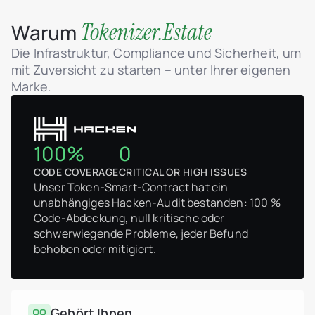
Tokenizer.Estate
Warum
Die Infrastruktur, Compliance und Sicherheit, um
mit Zuversicht zu starten – unter Ihrer eigenen
Marke.
100%
0
CODE COVERAGE
CRITICAL OR HIGH ISSUES
Unser Token-Smart-Contract hat ein
unabhängiges Hacken-Audit bestanden: 100 %
Code-Abdeckung, null kritische oder
schwerwiegende Probleme, jeder Befund
behoben oder mitigiert.
Gehört Ihnen