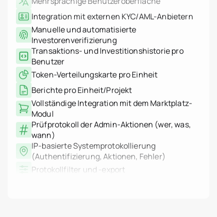
Spanien
Manuelle und automatisierte
Schweiz
Investorenverifizierung
Thailand
Transaktions- und Investitionshistorie pro
Vereinigte Arabische Emi
Vietnam
Benutzer
Weltweit
Token-Verteilungskarte pro Einheit
Anwendungsfälle
Wie Tokenisierung funkti
Berichte pro Einheit/Projekt
Tokenizer.Estate Plattfo
Vollständige Integration mit dem Marktplatz-
Über uns
Preise
Modul
Kontakt
Prüfprotokoll der Admin-Aktionen (wer, was,
wann)
IP-basierte Systemprotokollierung
(Authentifizierung, Aktionen, Fehler)
Protokollfilter und -export
Multisig-Transaktionsunterstützung
HSM-Integration über AWS KMS
WORM-Protokolle: nicht löschbar,
unveränderliche Speicherung