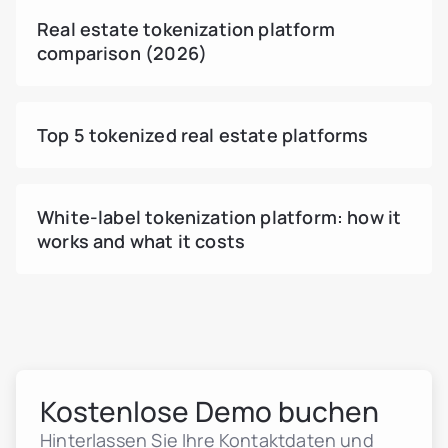
Vom Admin ausgelöste Token-Transfers
Real estate tokenization platform
Sicheres Ticketsystem mit Hilfecenter
comparison (2026)
Admin-Chat-Schnittstelle für Tickets mit
Investoren
Ticket-Statusverwaltung: In Prüfung / Gelöst
Top 5 tokenized real estate platforms
Dateianhänge im Benutzer-Admin-Dialog
White-label tokenization platform: how it
works and what it costs
Kostenlose Demo buchen
Hinterlassen Sie Ihre Kontaktdaten und