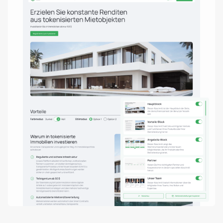
Tokenisierung von Immobilien-
Vermögenswerten
Immobilienentwickler
ERC-3643 (Security Token)
header.subNavigation.sol
Standardunterstützung
header.subNavigation.sol