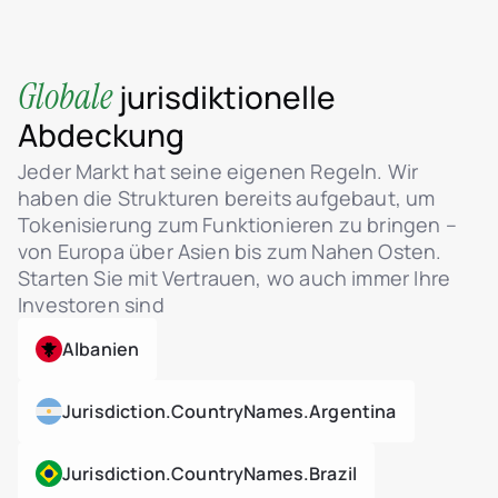
Rollenbasierte Zugriffskontrolle (RBAC)
MFA-Unterstützung für Admin-Zugang
Echtzeit-Aktivitäts-Dashboard (Benutzer,
Globale
jurisdiktionelle
Verkäufe, Token)
Vom Admin ausgelöste Token-Transfers
Abdeckung
Sicheres Ticketsystem mit Hilfecenter
Jeder Markt hat seine eigenen Regeln. Wir
Admin-Chat-Schnittstelle für Tickets mit
haben die Strukturen bereits aufgebaut, um
Investoren
Tokenisierung zum Funktionieren zu bringen –
Ticket-Statusverwaltung: In Prüfung / Gelöst
von Europa über Asien bis zum Nahen Osten.
Starten Sie mit Vertrauen, wo auch immer Ihre
Dateianhänge im Benutzer-Admin-Dialog
Investoren sind
Tokenisierung von Immobilien-
Vermögenswerten
Albanien
ERC-3643 (Security Token)
Standardunterstützung
MiCA-konforme Smart-Contract-Logik
Jurisdiction.countryNames.argentina
Bruchteilseigentum an Immobilien
Jurisdiction.countryNames.brazil
Admin-Dashboard für Einheiten- und