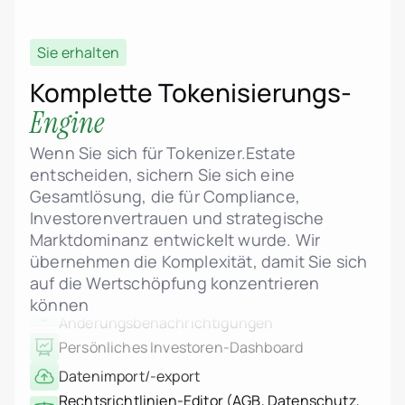
ERC-3643 (Security Token)
Standardunterstützung
Immobilienentwickler
Sie erhalten
MiCA-konforme Smart-Contract-Logik
header.subNavigation.sol
header.subNavigation.sol
Bruchteilseigentum an Immobilien
Komplette Tokenisierungs-
Immobilien-Investmentf
Admin-Dashboard für Einheiten- und
Engine
header.subNavigation.sol
Projektverwaltung
Immobilienunternehmen
Finanzinstitute
Dynamische Preisgestaltung, Phasen und
Wenn Sie sich für Tokenizer.Estate
Vermögende Privatperso
Statuskontrolle
entscheiden, sichern Sie sich eine
Albanien
Grundrisse, Visualisierungen und rechtliche
Gesamtlösung, die für Compliance,
jurisdiction.countryNam
PDFs hochladen
jurisdiction.countryName
Investorenvertrauen und strategische
Interaktive Einheitengalerie mit Echtzeit-
jurisdiction.countryNam
Marktdominanz entwickelt wurde. Wir
Kroatien
Status
übernehmen die Komplexität, damit Sie sich
jurisdiction.countryNam
Admin- und Investoren-
Frankreich
auf die Wertschöpfung konzentrieren
Änderungsbenachrichtigungen
Georgien
können
Deutschland
Persönliches Investoren-Dashboard
Griechenland
Datenimport/-export
Indonesien
Italien
Rechtsrichtlinien-Editor (AGB, Datenschutz,
Luxemburg
AML, Risiko)
jurisdiction.countryNam