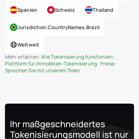
Admin-Dashboard für Einheiten- und
Spanien
Schweiz
Thailand
Projektverwaltung
Dynamische Preisgestaltung, Phasen und
Jurisdiction.countryNames.brazil
Statuskontrolle
Grundrisse, Visualisierungen und rechtliche
PDFs hochladen
Weltweit
Interaktive Einheitengalerie mit Echtzeit-
Status
Mehr erfahren:
Wie Tokenisierung funktioniert
·
Admin- und Investoren-
Plattform für Immobilien-Tokenisierung
·
Preise
·
Änderungsbenachrichtigungen
Sprechen Sie mit unserem Team
Persönliches Investoren-Dashboard
Datenimport/-export
Rechtsrichtlinien-Editor (AGB, Datenschutz,
AML, Risiko)
Mehrsprachige Benutzeroberfläche
Integration mit externen KYC/AML-Anbietern
Ihr maßgeschneidertes
Manuelle und automatisierte
Tokenisierungsmodell
ist nur
Investorenverifizierung