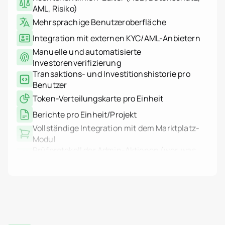
Montenegro
Mehrsprachige Benutzeroberfläche
Niederlande
Integration mit externen KYC/AML-Anbietern
jurisdiction.countryNam
Portugal
Manuelle und automatisierte
Saudi-Arabien
Investorenverifizierung
Serbien
Transaktions- und Investitionshistorie pro
Spanien
Schweiz
Benutzer
Thailand
Token-Verteilungskarte pro Einheit
Vereinigte Arabische Emi
Vietnam
Berichte pro Einheit/Projekt
Weltweit
Vollständige Integration mit dem Marktplatz-
Anwendungsfälle
Wie Tokenisierung funkti
Modul
Tokenizer.Estate Plattfo
Prüfprotokoll der Admin-Aktionen (wer, was,
Über uns
wann)
Preise
IP-basierte Systemprotokollierung
Kontakt
(Authentifizierung, Aktionen, Fehler)
Protokollfilter und -export
Multisig-Transaktionsunterstützung
HSM-Integration über AWS KMS
WORM-Protokolle: nicht löschbar,