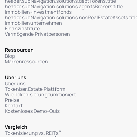
header.subNavigation.solutions.debtTokens.title
Echtzeit-Aktivitäts-Dashboard (Benutzer,
header.subNavigation.solutions.agentsBrokers.title
Verkäufe, Token)
Immobilien-Investmentfonds
header.subNavigation.solutions.nonRealEstateAssets.titl
Vom Admin ausgelöste Token-Transfers
Immobilienunternehmen
Sicheres Ticketsystem mit Hilfecenter
Finanzinstitute
Vermögende Privatpersonen
Admin-Chat-Schnittstelle für Tickets mit
Investoren
Ressourcen
Ticket-Statusverwaltung: In Prüfung / Gelöst
Blog
Dateianhänge im Benutzer-Admin-Dialog
Markenressourcen
Über uns
Über uns
Tokenizer.Estate Plattform
Wie Tokenisierung funktioniert
Preise
Kontakt
Kostenloses Demo-Quiz
Vergleich
Tokenisierung vs. REITs