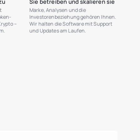
zu
Sie betreiben und skalieren sie
t
Marke, Analysen und die
oken-
Investorenbeziehung gehören Ihnen.
Krypto –
Wir halten die Software mit Support
rm.
und Updates am Laufen.