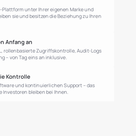
-Plattform unter Ihrer eigenen Marke und
eiben sie und besitzen die Beziehung zu Ihren
n Anfang an
rollenbasierte Zugriffskontrolle, Audit-Logs
ng – von Tag eins an inklusive.
ie Kontrolle
oftware und kontinuierlichen Support – das
 Investoren bleiben bei Ihnen.
utions.debtTokens.title
utions.agentsBrokers.title