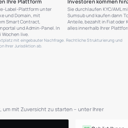
en Ihre Plattform
Investoren kommen hin
te-Label-Plattform unter
Sie durchlaufen KYC/AML mi
rke und Domain, mit
Sumsub und kaufen dann T
tem Smart Contract,
Anteile, bezahlt in Fiat oder 
nportal und Admin-Panel. In
alles innerhalb Ihrer Plattfo
i Wochen live.
rktplatz mit eingebauter Nachfrage. Rechtliche Strukturierung und
 Ihrer Jurisdiktion ab.
, um mit Zuversicht zu starten – unter Ihrer