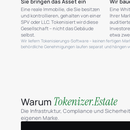
Sie bringen das Asset ein
Wir bau
Eine reale Immobilie, die Sie besitzen
Eine Whi
und kontrollieren, gehalten von einer
Ihrer Ma
SPV oder LLC. Tokenisiert wird diese
auditier
Gesellschaft – nicht das Gebäude
Investore
selbst.
etwa zwe
Wir liefern Tokenisierungs-Software – keinen fertigen Ma
behördliche Genehmigungen laufen separat und hängen von
Tokenizer.Estate
Warum
Die Infrastruktur, Compliance und Sicherheit
eigenen Marke.