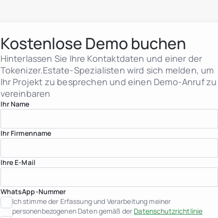
Immobilien-Investmentf
header.subNavigation.sol
Immobilienunternehmen
Finanzinstitute
Kostenlose Demo buchen
Vermögende Privatperso
Albanien
Hinterlassen Sie Ihre Kontaktdaten und einer der
jurisdiction.countryNam
Tokenizer.Estate-Spezialisten wird sich melden, um
jurisdiction.countryName
jurisdiction.countryNam
Ihr Projekt zu besprechen und einen Demo-Anruf zu
Kroatien
vereinbaren
jurisdiction.countryNam
Ihr Name
Frankreich
Georgien
Deutschland
Griechenland
Ihr Firmenname
Indonesien
Italien
Luxemburg
Ihre E-Mail
jurisdiction.countryNam
Montenegro
Niederlande
WhatsApp-Nummer
jurisdiction.countryNam
Portugal
Ich stimme der Erfassung und Verarbeitung meiner
Saudi-Arabien
personenbezogenen Daten gemäß der
Datenschutzrichtlinie