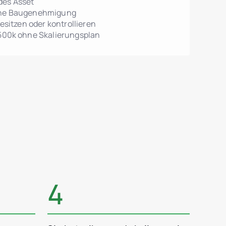
des Asset
hne Baugenehmigung
besitzen oder kontrollieren
$500k ohne Skalierungsplan
4