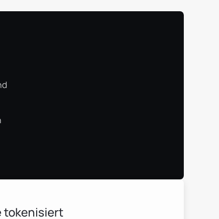
nd
n
 tokenisiert