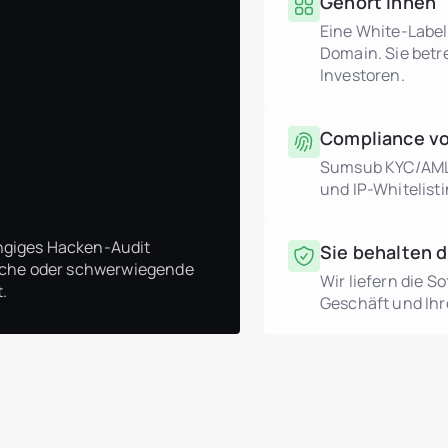
Gehört Ihnen
Eine White-Label
Domain. Sie betr
Investoren.
Compliance vo
Sumsub KYC/AML, 
und IP-Whitelisti
ngiges Hacken-Audit
Sie behalten d
ische oder schwerwiegende
Wir liefern die S
.
Geschäft und Ihre
Immobilienentwickler
header.subNavigation.sol
header.subNavigation.sol